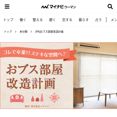
トップ
働く
整える
磨く
恋する
暮らす
占う
メ
トップ
未分類
(PR)おブス部屋改造計画