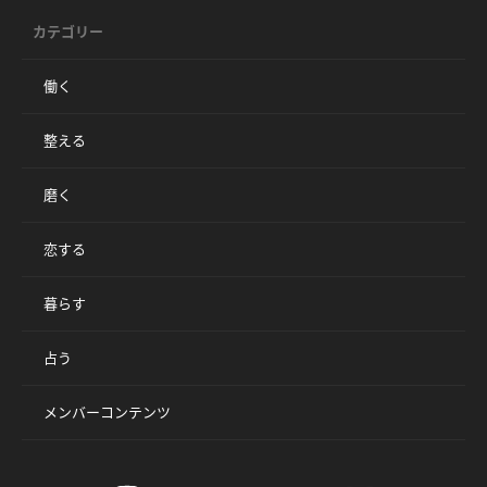
カテゴリー
働く
整える
磨く
恋する
暮らす
占う
メンバーコンテンツ