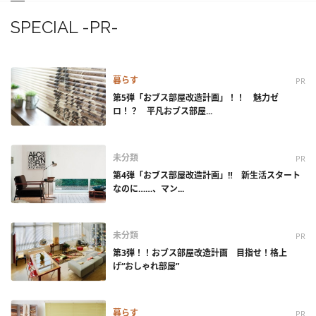
SPECIAL -PR-
暮らす
PR
第5弾「おブス部屋改造計画」！！ 魅力ゼ
ロ！？ 平凡おブス部屋...
未分類
PR
第4弾「おブス部屋改造計画」‼ 新生活スタート
なのに……、マン...
未分類
PR
第3弾！！おブス部屋改造計画 目指せ！格上
げ“おしゃれ部屋”
暮らす
PR