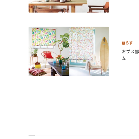
暮らす
おブス部
ム