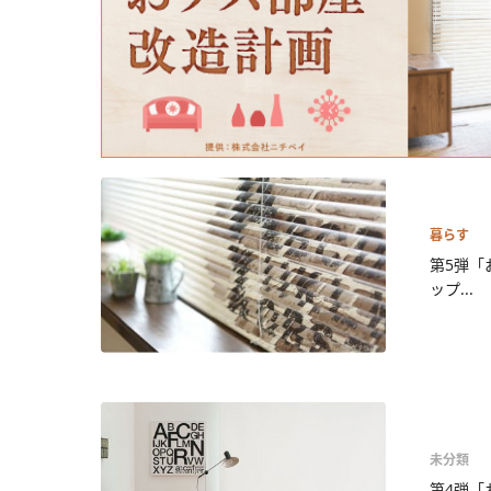
暮らす
第5弾「
ップ...
未分類
第4弾「