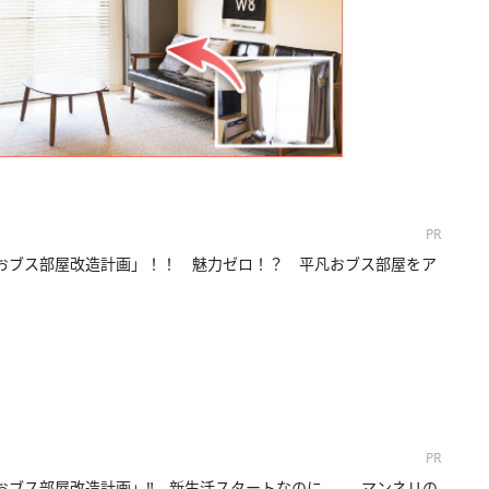
PR
おブス部屋改造計画」！！ 魅力ゼロ！？ 平凡おブス部屋をア
PR
おブス部屋改造計画」‼ 新生活スタートなのに……、マンネリの