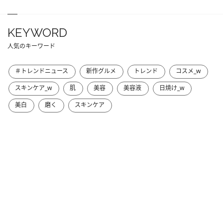
KEYWORD
人気のキーワード
＃トレンドニュース
新作グルメ
トレンド
コスメ_w
スキンケア_w
肌
美容
美容液
日焼け_w
美白
磨く
スキンケア