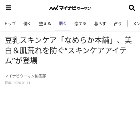
磨く
トップ
働く
整える
恋する
暮らす
占う
メ
豆乳スキンケア「なめらか本舗」、美
白＆肌荒れを防ぐ“スキンケアアイテ
ム”が登場
マイナビウーマン編集部
作成: 2020.01.11