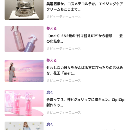
美容医療か、コスメデコルテか。エイジングケア
クリームもここまで...
＃ビューティーニュース
整える
【melt】SNS発の“付け替えDIY”から着想！ 髪
の化粧水...
＃ビューティーニュース
整える
せわしない日々をがんばる方にぴったりのお休み
を。花王「melt...
＃ビューティーニュース
磨く
唇ぽってり、神ビジュリップに胸キュン。CipiCipi
新作リッ...
＃ビューティーニュース
磨く