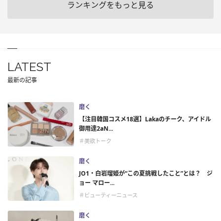
ランキングをもっと見る
LATEST
最新の記事
磨く
【注目韓国コスメ18選】Lakaのチーク、アイドル
御用達2aN...
＃美欲トーク
磨く
JO1・白岩瑠姫が“この夏挑戦したこと”とは？ ジ
ョー マロー...
＃ビューティーニュース
磨く