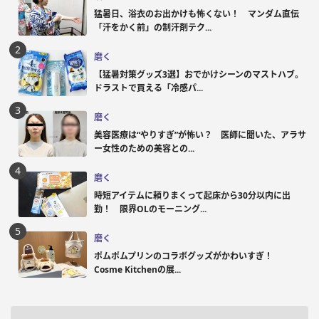
猛暑日、浴衣のお出かけも怖くない！ マンダム直伝
「汗をかく前」の制汗剤テク...
磨く
【猛暑対策グッズ3選】おでかけシーンのマストハブ。
ドラストで買える「冷感パ...
磨く
美容医療は“やりすぎ”が怖い？ 医師に聞いた、アラサ
ー女性のための美容との...
磨く
時短アイテムに頼りまくって起床から30分以内に出
勤！ 限界OLのモーニング...
磨く
ポムポムプリンのコラボグッズがかわいすぎ！
Cosme Kitchenの展...