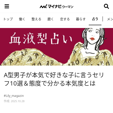
占う
トップ
働く
整える
磨く
恋する
暮らす
メ
A型男子が本気で好きな子に言うセリ
フ10選＆態度で分かる本気度とは
#Lily_magazin
作成: 2025.10.28