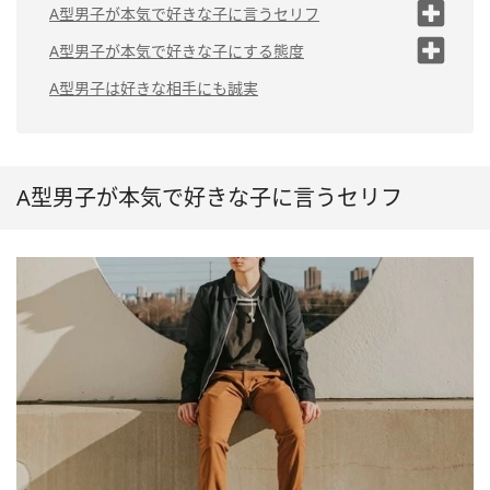
A型男子が本気で好きな子に言うセリフ
（1）「ずっと一緒にいたい」
A型男子が本気で好きな子にする態度
（2）「一生大切にする」
（1）積極的に話しかけてくる
A型男子は好きな相手にも誠実
（2）自分の誠実さをアピールして
（3）「何かできることはある？」
くる
（4）「〇〇さんの意見を聞きたい」
（3）マメに連絡をくれる
A型男子が本気で好きな子に言うセリフ
（5）「ちゃんとしよう」
（6）「〇〇さんならできると思ってい
た」
（7）「お願いしてもいいかな」
（8）「相談に乗ってほしいことがあ
る」
（9）「不安がある」
（10）「俺のこと好き？」