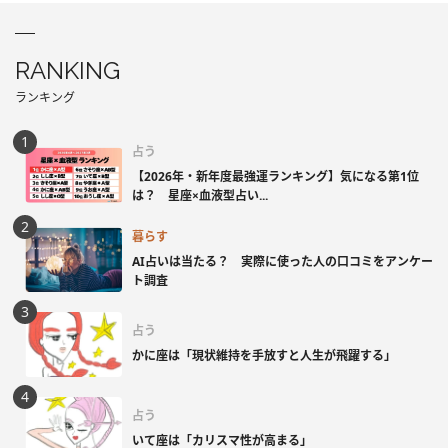
RANKING
ランキング
占う
【2026年・新年度最強運ランキング】気になる第1位
は？ 星座×血液型占い...
暮らす
AI占いは当たる？ 実際に使った人の口コミをアンケー
ト調査
占う
かに座は「現状維持を手放すと人生が飛躍する」
占う
いて座は「カリスマ性が高まる」