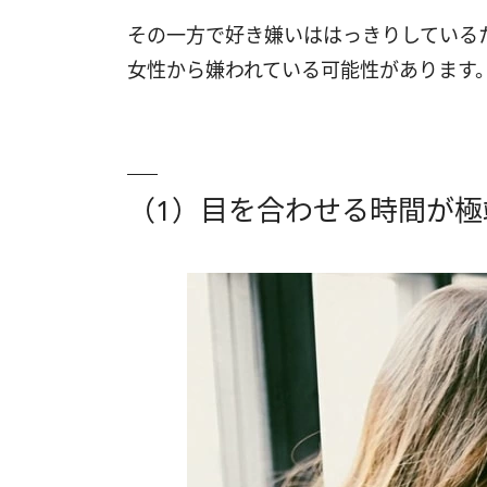
（10）あいまいな返事ではなく、はっき
その一方で好き嫌いははっきりしている
（11）予定を理由に早めに切り上げる
女性から嫌われている可能性があります
（12）グループ内では別の人と話す
（13）共感をしない
（1）目を合わせる時間が極