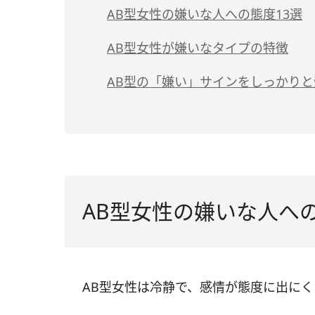
AB型女性の嫌いな人への態度13選
（1）目を合わせる時間が極端に短くなる
AB型女性が嫌いなタイプの特徴
（2）ボディタッチさせない
（1）空気を読まずグイグイ来る人
AB型の「嫌い」サインをしっかり
（3）社交辞令的な笑顔を見せる
（2）感情的で理屈が通じない人
（4）嫌いな人の誘いには乗らない
（3）自己中心的で他人に配慮しない人
（5）必要最低限の会話ですませる
（6）自分から嫌いな相手には近寄らない
AB型女性の嫌いな人への
（7）個人情報を話さない
（8）LINE・DMは既読スルーが増える
AB型女性は冷静で、感情が態度に出に
（9）無関心を貫く