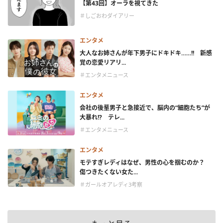
【第43回】オーラを視てきた
＃しごおわダイアリー
エンタメ
大人なお姉さんが年下男子にドキドキ……!! 新感
覚の恋愛リアリ...
＃エンタメニュース
エンタメ
会社の後輩男子と急接近で、脳内の“細胞たち”が
大暴れ!? テレ...
＃エンタメニュース
エンタメ
モテすぎレディはなぜ、男性の心を掴むのか？
傷つきたくない女た...
＃ガールオアレディ3考察