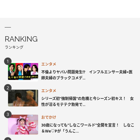
RANKING
ランキング
エンタメ
不倫よりヤバい問題発生!? インフルエンサー夫婦×医
師夫婦のブラックコメデ...
エンタメ
シリーズ初“強制帰国”の危機と今シーズン初キス！ 女
性が沼るモテテク勃発で...
おでかけ
30歳になっても“しなこワールド”全開を宣言！ しなこ
＆We♡Pが「うんこ...