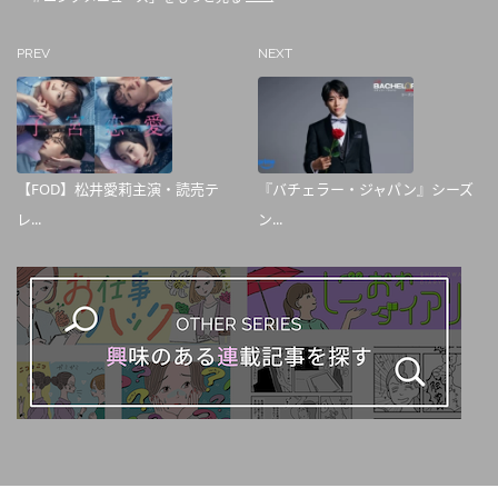
PREV
NEXT
【FOD】松井愛莉主演・読売テ
『バチェラー・ジャパン』シーズ
レ...
ン...