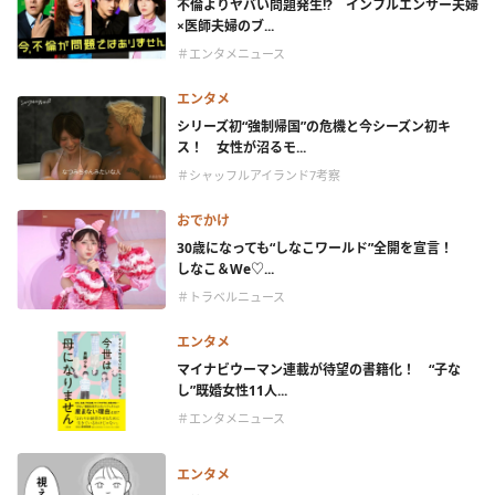
不倫よりヤバい問題発生!? インフルエンサー夫婦
×医師夫婦のブ...
＃エンタメニュース
エンタメ
シリーズ初“強制帰国”の危機と今シーズン初キ
ス！ 女性が沼るモ...
＃シャッフルアイランド7考察
おでかけ
30歳になっても“しなこワールド”全開を宣言！
しなこ＆We♡...
＃トラベルニュース
エンタメ
マイナビウーマン連載が待望の書籍化！ “子な
し”既婚女性11人...
＃エンタメニュース
エンタメ