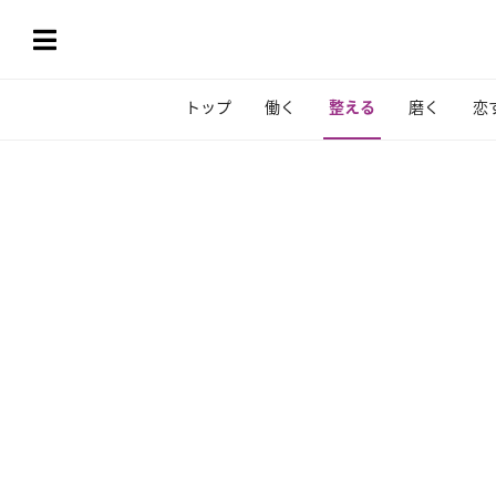
トップ
働く
整える
磨く
恋