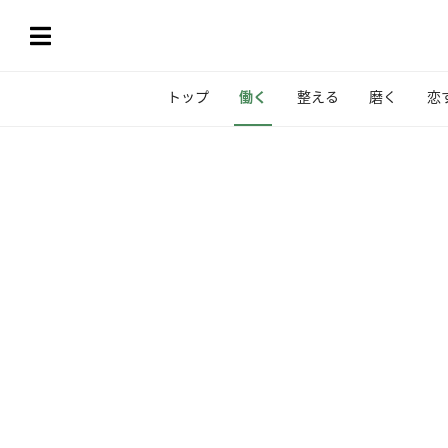
トップ
働く
整える
磨く
恋