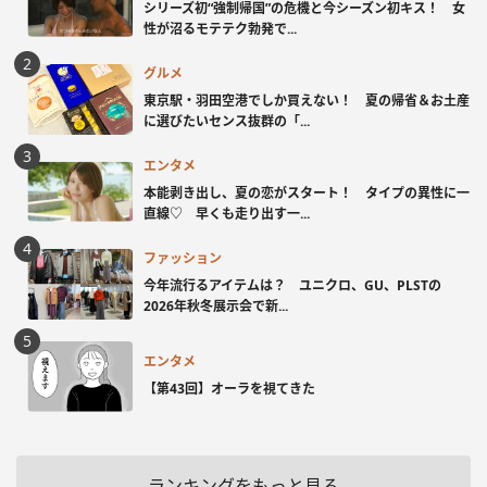
シリーズ初“強制帰国”の危機と今シーズン初キス！ 女
性が沼るモテテク勃発で...
グルメ
東京駅・羽田空港でしか買えない！ 夏の帰省＆お土産
に選びたいセンス抜群の「...
エンタメ
本能剥き出し、夏の恋がスタート！ タイプの異性に一
直線♡ 早くも走り出す一...
ファッション
今年流行るアイテムは？ ユニクロ、GU、PLSTの
2026年秋冬展示会で新...
エンタメ
【第43回】オーラを視てきた
ランキングをもっと見る