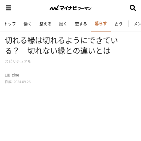
暮らす
トップ
働く
整える
磨く
恋する
占う
メ
切れる縁は切れるようにできてい
る？ 切れない縁との違いとは
スピリチュアル
LIB_zine
作成: 2024.09.26