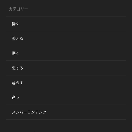
カテゴリー
働く
整える
磨く
恋する
暮らす
占う
メンバーコンテンツ