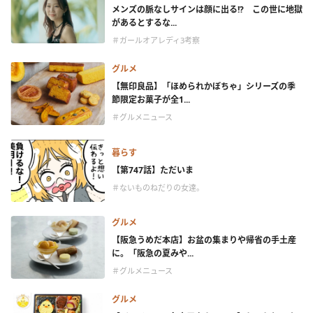
メンズの脈なしサインは顔に出る!? この世に地獄
があるとするな...
＃ガールオアレディ3考察
グルメ
【無印良品】「ほめられかぼちゃ」シリーズの季
節限定お菓子が全1...
＃グルメニュース
暮らす
【第747話】ただいま
＃ないものねだりの女達。
グルメ
【阪急うめだ本店】お盆の集まりや帰省の手土産
に。「阪急の夏みや...
＃グルメニュース
グルメ