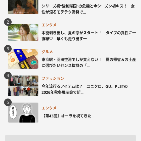
シリーズ初“強制帰国”の危機と今シーズン初キス！ 女
性が沼るモテテク勃発で...
エンタメ
本能剥き出し、夏の恋がスタート！ タイプの異性に一
直線♡ 早くも走り出す一...
グルメ
東京駅・羽田空港でしか買えない！ 夏の帰省＆お土産
に選びたいセンス抜群の「...
ファッション
今年流行るアイテムは？ ユニクロ、GU、PLSTの
2026年秋冬展示会で新...
エンタメ
【第43回】オーラを視てきた