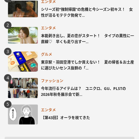
エンタメ
シリーズ初“強制帰国”の危機と今シーズン初キス！ 女
性が沼るモテテク勃発で...
エンタメ
本能剥き出し、夏の恋がスタート！ タイプの異性に一
直線♡ 早くも走り出す一...
グルメ
東京駅・羽田空港でしか買えない！ 夏の帰省＆お土産
に選びたいセンス抜群の「...
ファッション
今年流行るアイテムは？ ユニクロ、GU、PLSTの
2026年秋冬展示会で新...
エンタメ
【第43回】オーラを視てきた