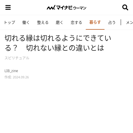
暮らす
トップ
働く
整える
磨く
恋する
占う
メ
切れる縁は切れるようにできてい
る？ 切れない縁との違いとは
スピリチュアル
LIB_zine
作成: 2024.09.26