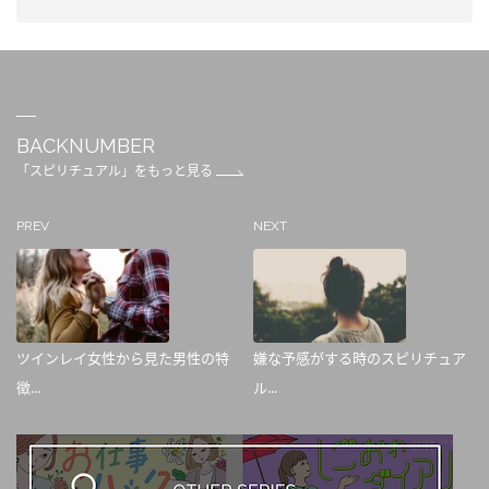
BACKNUMBER
「スピリチュアル」をもっと見る
PREV
NEXT
ツインレイ女性から見た男性の特
嫌な予感がする時のスピリチュア
徴...
ル...