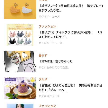
【鳩サブレー】8月10日は鳩の日！ 鳩サブレー1
枚がぴったり収...
＃グルメニュース
ファッション
【ちいかわ】ナイトブラにちいかわ登場！ 「バ
ストをキレイにケア...
＃トレンドニュース
暮らす
【第748話】信じちゃった
＃ないものねだりの女達。
グルメ
【名古屋】ぴよりん史上初！ 爽やかな紫色が目
を引く「ブルーベリ...
＃グルメニュース
ファッション