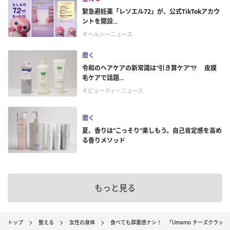
緊急避妊薬「レソエル72」が、公式TikTokアカウ
ントを開設...
＃ヘルシーニュース
磨く
令和のヘアケアの新常識は“引き算ケア”!? 皮膜
毛ケアで話題...
＃ビューティーニュース
磨く
夏、香りは“こっそり”楽しもう。自己肯定感を高め
る香りメソッド
もっと見る
トップ
整える
女性の身体
食べても罪悪感ナシ！ 「Umamo チーズクラッ