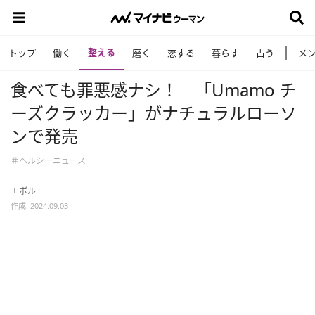
整える
トップ
働く
磨く
恋する
暮らす
占う
メ
食べても罪悪感ナシ！ 「Umamo チ
ーズクラッカー」がナチュラルローソ
ンで発売
＃ヘルシーニュース
エボル
作成: 2024.09.03