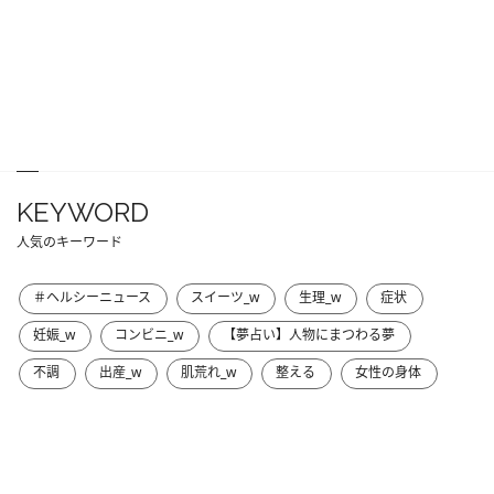
KEYWORD
人気のキーワード
＃ヘルシーニュース
スイーツ_w
生理_w
症状
妊娠_w
コンビニ_w
【夢占い】人物にまつわる夢
不調
出産_w
肌荒れ_w
整える
女性の身体