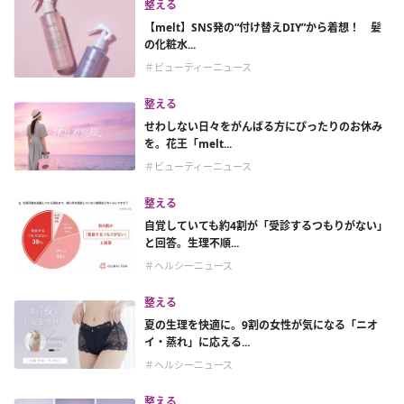
整える
【melt】SNS発の“付け替えDIY”から着想！ 髪
の化粧水...
＃ビューティーニュース
整える
せわしない日々をがんばる方にぴったりのお休み
を。花王「melt...
＃ビューティーニュース
整える
自覚していても約4割が「受診するつもりがない」
と回答。生理不順...
＃ヘルシーニュース
整える
夏の生理を快適に。9割の女性が気になる「ニオ
イ・蒸れ」に応える...
＃ヘルシーニュース
整える