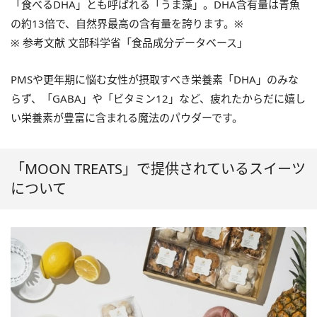
「食べるDHA」とも呼ばれる「うま藻」。DHA含有量は青魚
の約13倍で、自然界最高の含有量を誇ります。※
※ 参考文献 文部科学省「食品成分データベース」
PMSや更年期に悩む女性が摂取すべき栄養素「DHA」のみな
らず、「GABA」や「ビタミン12」など、疲れたからだに嬉し
い栄養素が豊富に含まれる魔法のパウダーです。
「MOON TREATS」で提供されているスイーツ
について