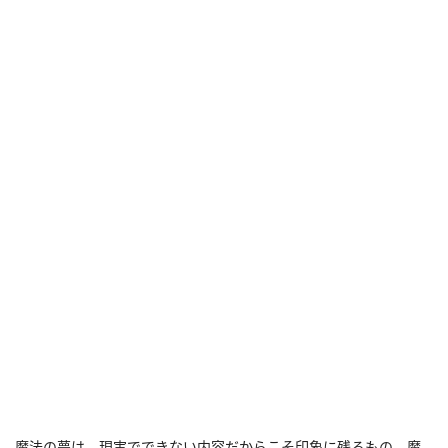
魔法の夢は、現実でできない内容だからこそ印象に残るもの。魔