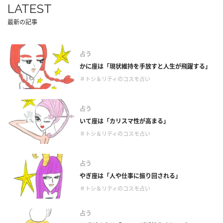
LATEST
最新の記事
占う
かに座は「現状維持を手放すと人生が飛躍する」
＃トシ＆リティのコスモ占い
占う
いて座は「カリスマ性が高まる」
＃トシ＆リティのコスモ占い
占う
やぎ座は「人や仕事に振り回される」
＃トシ＆リティのコスモ占い
占う