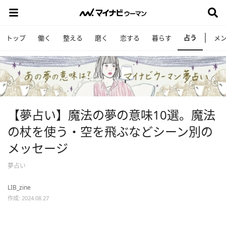
占う
トップ
働く
整える
磨く
恋する
暮らす
メ
【夢占い】魔法の夢の意味10選。魔法
の杖を使う・空を飛ぶなどシーン別の
メッセージ
夢占い
LIB_zine
作成: 2024.08.27