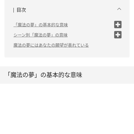
目次
「魔法の夢」の基本的な意味
変身願望がある
シーン別「魔法の夢」の意味
隠れていた才能に気
（1）魔法で空を飛ぶ夢は「楽しい事を探している」
魔法の夢にはあなたの願望が表れている
づく
（2）魔法で人助けする夢は「不満を抱えている」
状況が大きく変化す
る
（3）魔法の杖を手にする夢は「見る視点を変えるべ
き」
「魔法の夢」の基本的な意味
（4）魔法で逃げる夢は「精神的に追い詰められてい
る」
（5）魔法で変身する夢は「憧れの気持ちが強い」
（6）魔法で敵と戦う夢は「やる気が高まっている」
（7）誰かに魔法をかける夢は「他人を支配したい」
（8）魔法を習う夢は「難しい問題を抱えている」
（9）魔法使いに助けてもらう夢は「サポートしてくれ