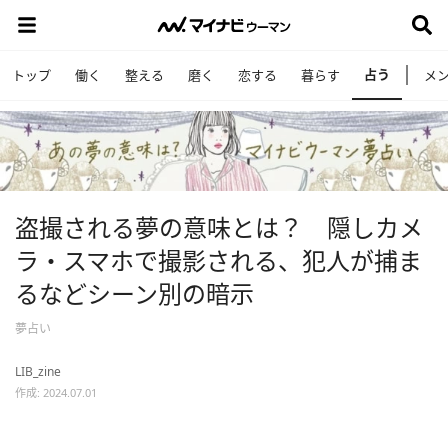
占う
トップ
働く
整える
磨く
恋する
暮らす
メ
盗撮される夢の意味とは？ 隠しカメ
ラ・スマホで撮影される、犯人が捕ま
るなどシーン別の暗示
夢占い
LIB_zine
作成: 2024.07.01