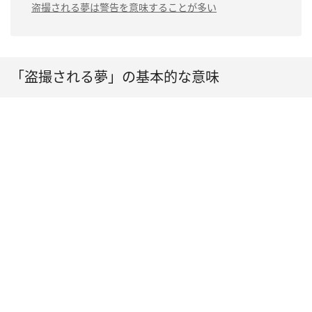
（1）隠しカメラで盗撮される夢は「誰かに秘密を探ら
盗撮される夢は警告を意味することが多い
自己顕示欲が高まって
れている」
いる
（2）スマホで盗撮される夢は「対人運が低下してい
周囲に隠し事がバレる
る」
（3）盗撮されて犯人が捕まる夢は「対人トラブルを回
「盗撮される夢」の基本的な意味
避できる」
（4）盗撮のカメラがたくさん見つかる夢は「自己顕示
欲が強い」
（5）追いかけられて盗撮される夢は「執着心が強くな
っている」
（6）知らない人に盗撮される夢は「プライバシーの流
出に注意」
（7）ストーカーに盗撮される夢は「対人関係の不安が
ある」
（8）友達に盗撮される夢は「不信感を抱かれている」
（9）自宅で盗撮される夢は「誰かに思いを寄せられて
いる」
（10）学校で盗撮される夢は「誰かに嫉妬されている」