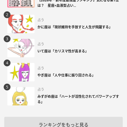
【2026年・新年度最強運ランキング】気になる第1位
は？ 星座×血液型占い...
占う
かに座は「現状維持を手放すと人生が飛躍する」
占う
いて座は「カリスマ性が高まる」
占う
やぎ座は「人や仕事に振り回される」
占う
みずがめ座は「ハートが活性化されてパワーアップす
る」
ランキングをもっと見る