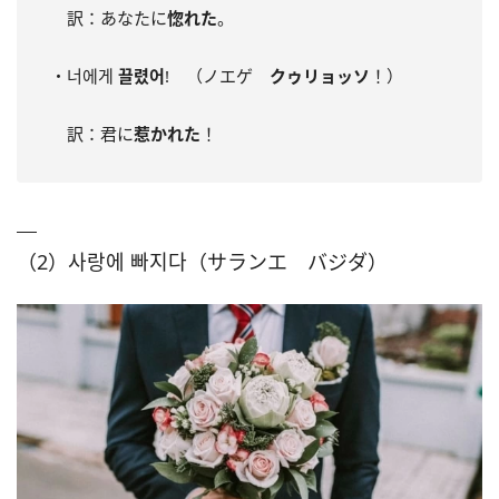
訳：あなたに
惚れた
。
・너에게
끌렸어
! （ノエゲ
クゥリョッソ
！）
訳：君に
惹かれた
！
（2）사랑에 빠지다（サランエ バジダ）