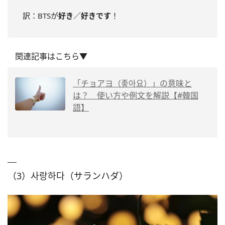
訳：BTSが
好き
／
好きです
！
関連記事はこちら▼
「チョアヨ（좋아요）」の意味と
は？ 使い方や例文を解説【#韓国
語】
（3）사랑하다（サランハダ）