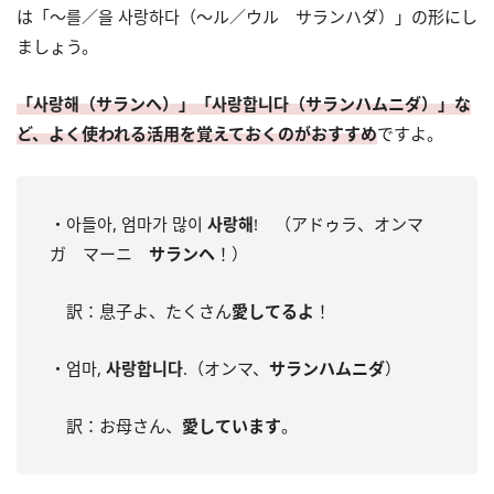
は「～를／을 사랑하다（～ル／ウル サランハダ）」の形にし
ましょう。
「사랑해（サランヘ）」「사랑합니다（サランハムニダ）」な
ど、よく使われる活用を覚えておくのがおすすめ
ですよ。
・아들아, 엄마가 많이
사랑해
! （アドゥラ、オンマ
ガ マーニ
サランヘ
！）
訳：息子よ、たくさん
愛してるよ
！
・엄마,
사랑합니다
.（オンマ、
サランハムニダ
）
訳：お母さん、
愛しています
。