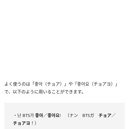
よく使うのは「좋아（チョア）」や「좋아요（チョアヨ）」
で、以下のように用いることができます。
・난 BTS가
좋아
／
좋아요
! （ナン BTSガ
チョア
／
チョアヨ
！）