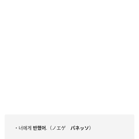
・너에게
반했어
.（ノエゲ
パネッソ
）