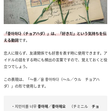
「좋아하다（チョアハダ）」は、「好きだ」という気持ちを伝
える動詞
です。
恋人に限らず、友達関係でも好意を表す時に使用できます。ア
イドルの話をする時にも頻出の言葉ですので、覚えておくと役
立つでしょう。
この表現は、「～를／을 좋아하다（～ル／ウル チョアハ
ダ）」の形で使用します。
・지민이를 너무
좋아해
／
좋아해요
（チミニル
チョ