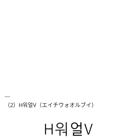
（2）H워얼V（エイチウォオルブイ）