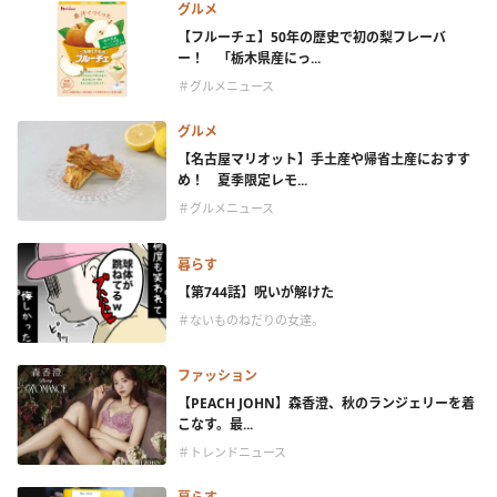
グルメ
【フルーチェ】50年の歴史で初の梨フレーバ
ー！ 「栃木県産にっ...
＃グルメニュース
グルメ
【名古屋マリオット】手土産や帰省土産におすす
め！ 夏季限定レモ...
＃グルメニュース
暮らす
【第744話】呪いが解けた
＃ないものねだりの女達。
ファッション
【PEACH JOHN】森香澄、秋のランジェリーを着
こなす。最...
＃トレンドニュース