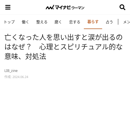
暮らす
トップ
働く
整える
磨く
恋する
占う
メ
亡くなった人を思い出すと涙が出るの
はなぜ？ 心理とスピリチュアル的な
意味、対処法
LIB_zine
作成: 2024.06.24