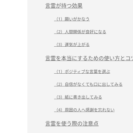
言霊が持つ効果
（1）願いがかなう
（2）人間関係が良好になる
（3）運気が上がる
言霊を本当にするための使い方とコ
（1）ポジティブな言葉を選ぶ
（2）自信がなくても口に出してみる
（3）紙に書き出してみる
（4）周囲の人へ感謝を忘れない
言霊を使う際の注意点