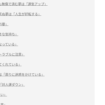
も無傷で済む夢は「運気アップ」
死ぬ夢は「人生が好転する」
必要」
きな気持ち」
なっている」
トラブルに注意」
てくれている」
は「周りに迷惑をかけている」
「対人運ダウン」
たい」
注意」