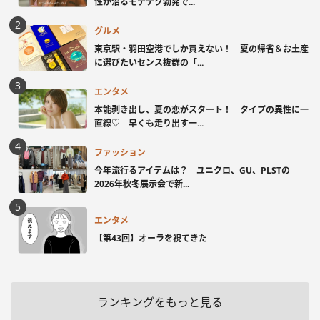
性が沼るモテテク勃発で...
グルメ
東京駅・羽田空港でしか買えない！ 夏の帰省＆お土産
に選びたいセンス抜群の「...
エンタメ
本能剥き出し、夏の恋がスタート！ タイプの異性に一
直線♡ 早くも走り出す一...
ファッション
今年流行るアイテムは？ ユニクロ、GU、PLSTの
2026年秋冬展示会で新...
エンタメ
【第43回】オーラを視てきた
ランキングをもっと見る