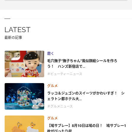
LATEST
最新の記事
磨く
毛穴撫子“撫子ちゃん”風似顔絵シールを作ろ
う！ ハンズ新宿店で...
＃ビューティーニュース
グルメ
ラッコ＆ジュゴンのスイーツがかわいすぎ！ シ
ェラトン都ホテル大...
＃グルメニュース
グルメ
【鳩サブレー】8月10日は鳩の日！ 鳩サブレー1
枚がぴったり収...