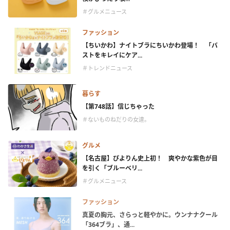
＃グルメニュース
ファッション
【ちいかわ】ナイトブラにちいかわ登場！ 「バ
ストをキレイにケア...
＃トレンドニュース
暮らす
【第748話】信じちゃった
＃ないものねだりの女達。
グルメ
【名古屋】ぴよりん史上初！ 爽やかな紫色が目
を引く「ブルーベリ...
＃グルメニュース
ファッション
真夏の胸元、さらっと軽やかに。ウンナナクール
「364ブラ」、通...