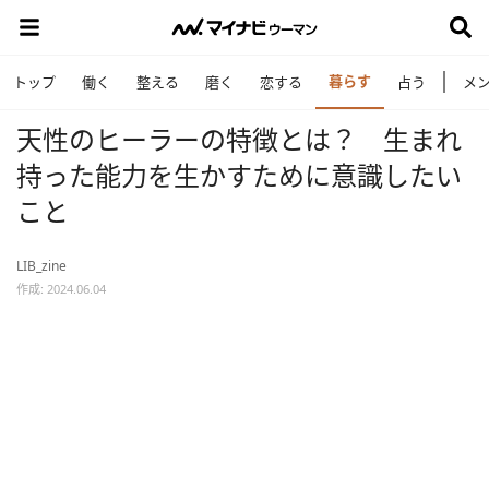
暮らす
トップ
働く
整える
磨く
恋する
占う
メ
天性のヒーラーの特徴とは？ 生まれ
持った能力を生かすために意識したい
こと
LIB_zine
作成: 2024.06.04