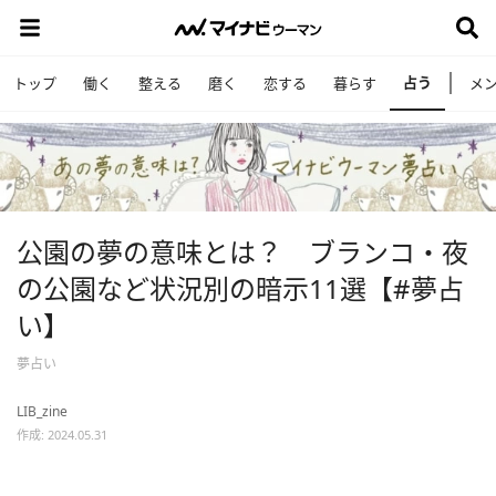
占う
トップ
働く
整える
磨く
恋する
暮らす
メ
公園の夢の意味とは？ ブランコ・夜
の公園など状況別の暗示11選【#夢占
い】
夢占い
LIB_zine
作成: 2024.05.31