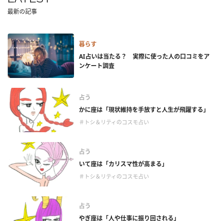
最新の記事
暮らす
AI占いは当たる？ 実際に使った人の口コミをア
ンケート調査
占う
かに座は「現状維持を手放すと人生が飛躍する」
＃トシ＆リティのコスモ占い
占う
いて座は「カリスマ性が高まる」
＃トシ＆リティのコスモ占い
占う
やぎ座は「人や仕事に振り回される」