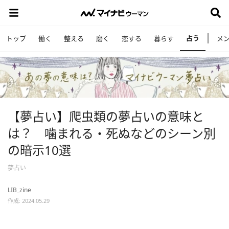
占う
トップ
働く
整える
磨く
恋する
暮らす
メ
【夢占い】爬虫類の夢占いの意味と
は？ 噛まれる・死ぬなどのシーン別
の暗示10選
夢占い
LIB_zine
作成: 2024.05.29