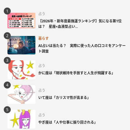
占う
【2026年・新年度最強運ランキング】気になる第1位
は？ 星座×血液型占い...
暮らす
AI占いは当たる？ 実際に使った人の口コミをアンケー
ト調査
占う
かに座は「現状維持を手放すと人生が飛躍する」
占う
いて座は「カリスマ性が高まる」
占う
やぎ座は「人や仕事に振り回される」