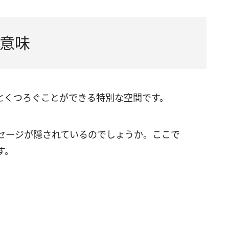
気が上がる」
り回されている」
意味
の上昇」
可能性」
とくつろぐことができる特別な空間です。
下降」
機が訪れる」
セージが隠されているのでしょうか。ここで
求めている」
す。
りたくない気持ち」
っと打ち解けたい」