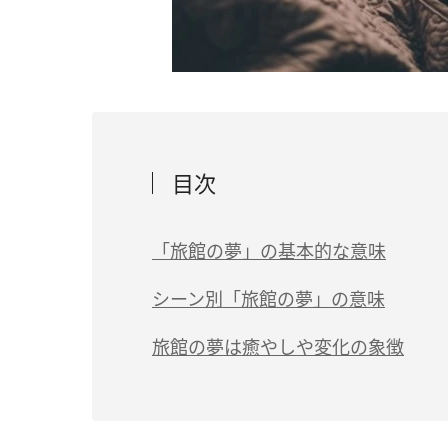
目次
「旅館の夢」の基本的な意味
癒やしを求めている
シーン別「旅館の夢」の意味
環境を変えたい気持ちの表れ
（1）豪華な旅館の夢は「徐々にやる気が
旅館の夢は癒やしや変化の象徴
人生の転機が待っているかも
（2）手入れが行き届いていない旅館の夢
（3）旅館で食事をする夢は「健康運アッ