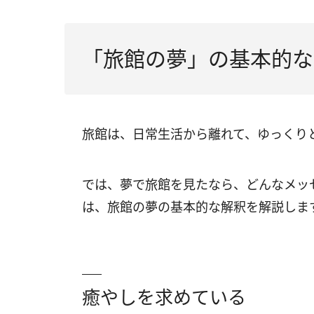
（4）旅館でエレベーターに乗る夢は「運
（5）旅館で迷っている夢は「他の人に振
「旅館の夢」の基本的な
（6）旅館で宴会に出ている夢は「対人運
（7）旅館で働いている夢は「新たな道の
旅館は、日常生活から離れて、ゆっくり
（8）旅館でお風呂に入る夢は「健康運の
（9）旅館で家族と過ごす夢は「人生の転
では、夢で旅館を見たなら、どんなメッ
（10）旅館で恋人と過ごす夢は「変化を
は、旅館の夢の基本的な解釈を解説しま
（11）1人で旅館にいる夢は「人と関わ
（12）友達と旅館にいる夢の意味は「も
癒やしを求めている