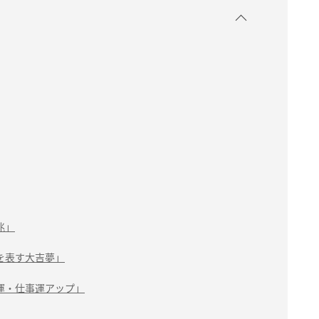
兆」
を表す大吉夢」
運・仕事運アップ」