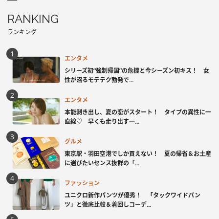
RANKING
ランキング
エンタメ
シリーズ初“強制帰国”の危機と今シーズン初キス！ 女
性が沼るモテテク勃発で...
エンタメ
本能剥き出し、夏の恋がスタート！ タイプの異性に一
直線♡ 早くも走り出す一...
グルメ
東京駅・羽田空港でしか買えない！ 夏の帰省＆お土産
に選びたいセンス抜群の「...
ファッション
ユニクロ新作パンツが優秀！ 「タックワイドパン
ツ」と徹底比較＆着回しコーデ...