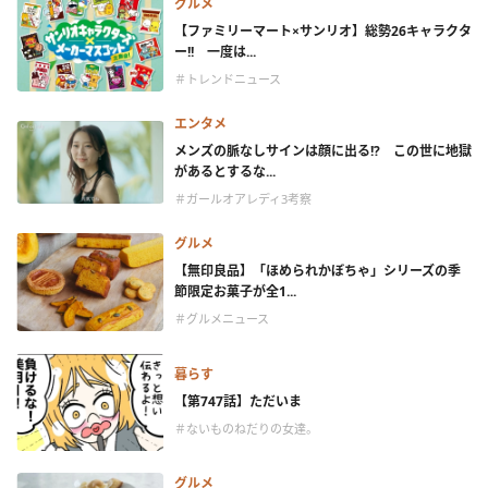
グルメ
【ファミリーマート×サンリオ】総勢26キャラクタ
ー!! 一度は...
＃トレンドニュース
エンタメ
メンズの脈なしサインは顔に出る!? この世に地獄
があるとするな...
＃ガールオアレディ3考察
グルメ
【無印良品】「ほめられかぼちゃ」シリーズの季
節限定お菓子が全1...
＃グルメニュース
暮らす
【第747話】ただいま
＃ないものねだりの女達。
グルメ