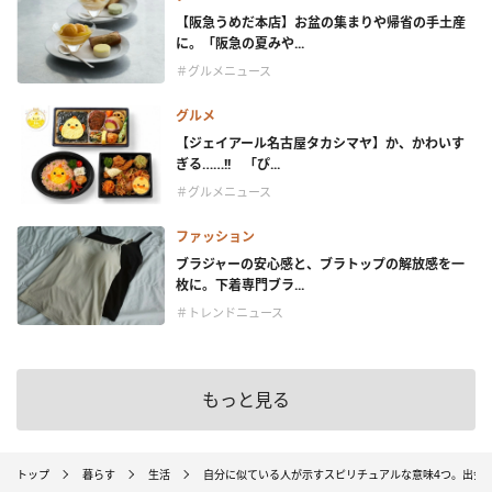
【阪急うめだ本店】お盆の集まりや帰省の手土産
に。「阪急の夏みや...
＃グルメニュース
グルメ
【ジェイアール名古屋タカシマヤ】か、かわいす
ぎる……!! 「ぴ...
＃グルメニュース
ファッション
ブラジャーの安心感と、ブラトップの解放感を一
枚に。下着専門ブラ...
＃トレンドニュース
もっと見る
トップ
暮らす
生活
自分に似ている人が示すスピリチュアルな意味4つ。出会