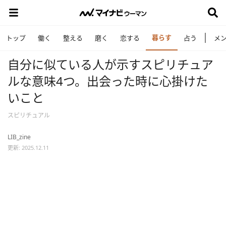
暮らす
トップ
働く
整える
磨く
恋する
占う
メ
自分に似ている人が示すスピリチュア
ルな意味4つ。出会った時に心掛けた
いこと
スピリチュアル
LIB_zine
更新: 2025.12.11