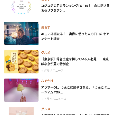
コジコジの名言ランキングTOP15！ 心に刺さる
名セリフをアン...
暮らす
AI占いは当たる？ 実際に使った人の口コミをア
ンケート調査
グルメ
【東京駅】帰省土産を探している人必見！ 東京
ばな奈が夏の特別企...
＃グルメニュース
おでかけ
アラサーOL、うんこに癒やされる。『うんこミュ
ージアム YOK...
＃トラベルニュース
グルメ