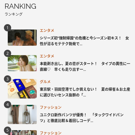
RANKING
ランキング
エンタメ
シリーズ初“強制帰国”の危機と今シーズン初キス！ 女
性が沼るモテテク勃発で...
エンタメ
本能剥き出し、夏の恋がスタート！ タイプの異性に一
直線♡ 早くも走り出す一...
グルメ
東京駅・羽田空港でしか買えない！ 夏の帰省＆お土産
に選びたいセンス抜群の「...
ファッション
ユニクロ新作パンツが優秀！ 「タックワイドパン
ツ」と徹底比較＆着回しコーデ...
ファッション