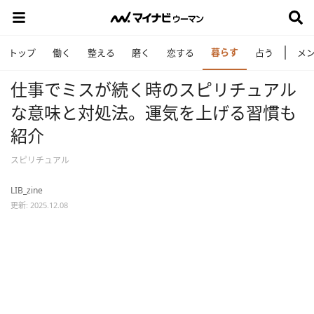
暮らす
トップ
働く
整える
磨く
恋する
占う
メ
仕事でミスが続く時のスピリチュアル
な意味と対処法。運気を上げる習慣も
紹介
スピリチュアル
LIB_zine
更新: 2025.12.08