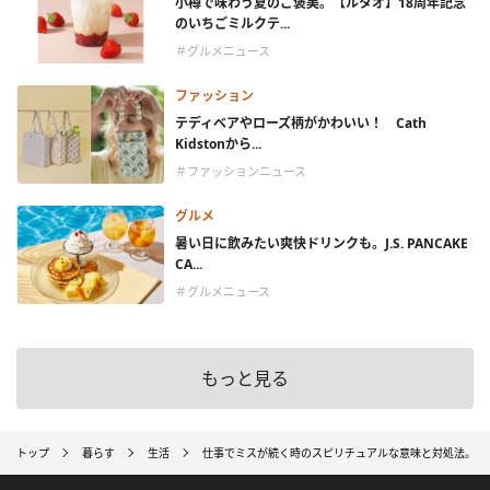
小樽で味わう夏のご褒美。【ルタオ】18周年記念
のいちごミルクテ...
＃グルメニュース
ファッション
テディベアやローズ柄がかわいい！ Cath
Kidstonから...
＃ファッションニュース
グルメ
暑い日に飲みたい爽快ドリンクも。J.S. PANCAKE
CA...
＃グルメニュース
もっと見る
トップ
暮らす
生活
仕事でミスが続く時のスピリチュアルな意味と対処法。運