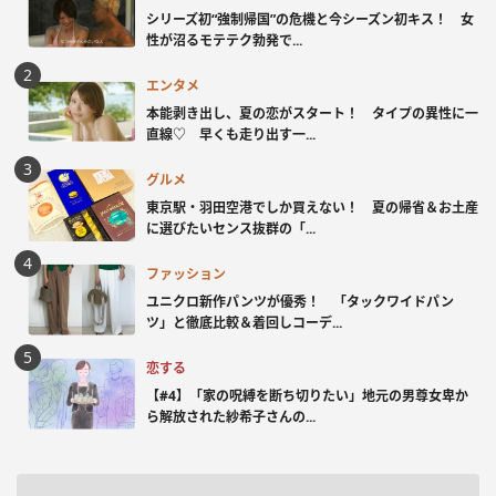
シリーズ初“強制帰国”の危機と今シーズン初キス！ 女
性が沼るモテテク勃発で...
エンタメ
本能剥き出し、夏の恋がスタート！ タイプの異性に一
直線♡ 早くも走り出す一...
グルメ
東京駅・羽田空港でしか買えない！ 夏の帰省＆お土産
に選びたいセンス抜群の「...
ファッション
ユニクロ新作パンツが優秀！ 「タックワイドパン
ツ」と徹底比較＆着回しコーデ...
恋する
【#4】「家の呪縛を断ち切りたい」地元の男尊女卑か
ら解放された紗希子さんの...