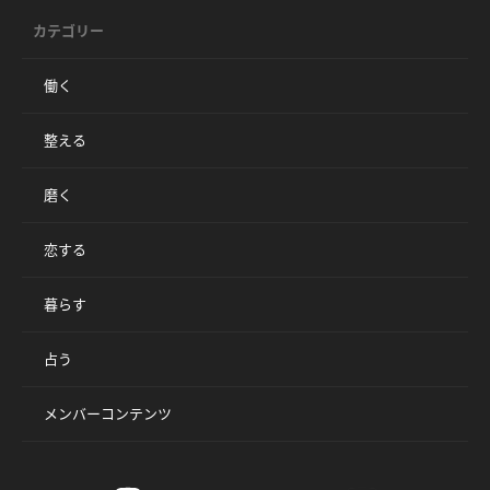
カテゴリー
働く
整える
磨く
恋する
暮らす
占う
メンバーコンテンツ