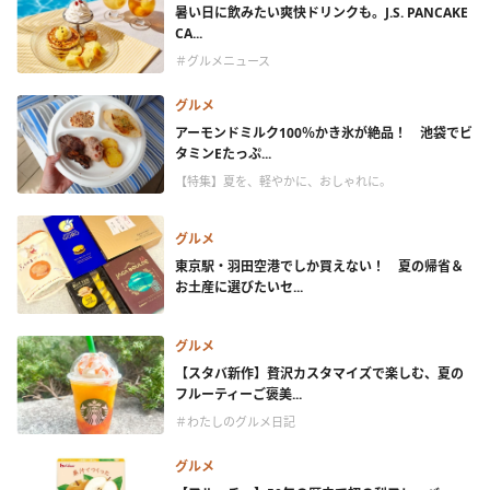
暑い日に飲みたい爽快ドリンクも。J.S. PANCAKE
CA...
＃グルメニュース
グルメ
アーモンドミルク100％かき氷が絶品！ 池袋でビ
タミンEたっぷ...
【特集】夏を、軽やかに、おしゃれに。
グルメ
東京駅・羽田空港でしか買えない！ 夏の帰省＆
お土産に選びたいセ...
グルメ
【スタバ新作】贅沢カスタマイズで楽しむ、夏の
フルーティーご褒美...
＃わたしのグルメ日記
グルメ