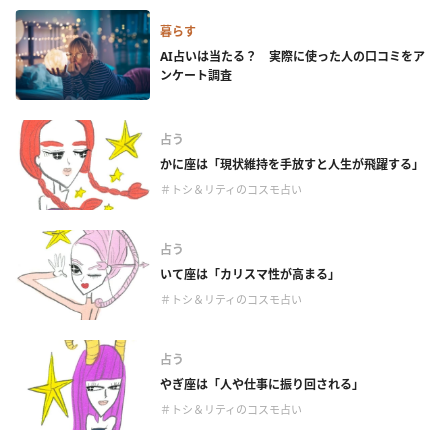
暮らす
AI占いは当たる？ 実際に使った人の口コミをア
ンケート調査
占う
かに座は「現状維持を手放すと人生が飛躍する」
＃トシ＆リティのコスモ占い
占う
いて座は「カリスマ性が高まる」
＃トシ＆リティのコスモ占い
占う
やぎ座は「人や仕事に振り回される」
＃トシ＆リティのコスモ占い