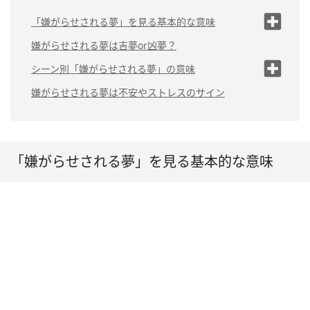
「嫌がらせされる夢」を見る基本的な意味
嫌がらせされる夢は不安や不満の表れ
嫌がらせされる夢は吉夢or凶夢？
相手との距離を縮めたい気持ちも隠れて
シーン別「嫌がらせされる夢」の意味
いる
（1）家族から嫌がらせされる夢は「家族関係の不満」
嫌がらせされる夢は不安やストレスのサイン
（2）ストーカーから嫌がらせされる夢は「悩みや不
満」
（3）嫌がらせの電話を受ける夢は「好意を持っている
相手がいる」
「嫌がらせされる夢」を見る基本的な意味
（4）嫌いな人から嫌がらせされる夢は「対人運がアッ
プ」
（5）元恋人から嫌がらせされる夢は「恋愛への関心が
高まっている」
（6）職場の同僚から嫌がらせされる夢は「強い孤独
感」
（7）仕事で嫌がらせされる夢は「休みたいサイン」
（8）知らない人から嫌がらせされる夢は「対人運が低