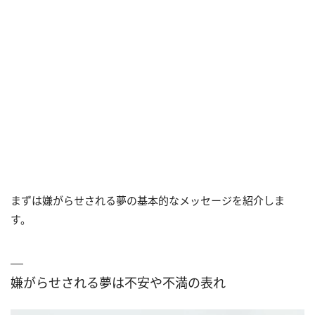
下」
（9）知人から嫌がらせされる夢は「興味や関心を持た
れている」
（10）転職先で嫌がらせされる夢は「トラウマに苦しん
でいる」
まずは嫌がらせされる夢の基本的なメッセージを紹介しま
す。
嫌がらせされる夢は不安や不満の表れ