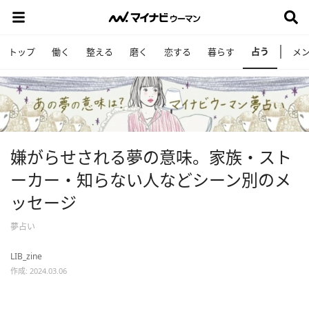
占う
トップ
働く
整える
磨く
恋する
暮らす
メ
嫌がらせされる夢の意味。家族・スト
ーカー・知らない人などシーン別のメ
ッセージ
夢占い
LIB_zine
作成: 2024.03.06