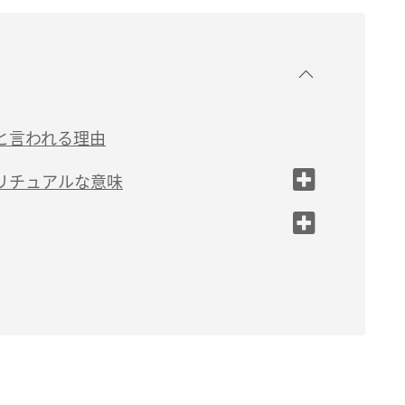
と言われる理由
リチュアルな意味
」
気の変化」
人運がアップ」
動が高まる」
する」
事がかなう日は近い」
シテントウは「良縁を引き寄せる」
たら「命を大切にしたほうがいい」