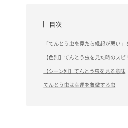
目次
「てんとう虫を見たら縁起が悪い」
【色別】てんとう虫を見た時のスピ
（1）黒色のてんとう虫は「仕事運アップ
【シーン別】てんとう虫を見る意味
（2）赤と黒のナナホシテントウ虫は「運
（1）玄関でてんとう虫を見かけたら「対
てんとう虫は幸運を象徴する虫
（3）黄色のてんとう虫は「金運アップ」
（2）天井にてんとう虫が止まるのは「波
（4）金色のてんとう虫は「運気が急上昇
（3）てんとう虫が体に止まるのは「願い
（5）黒に黄色の2つの点が特徴のフタホ
（4）てんとう虫が死んでいるのを見かけ