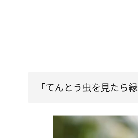
（5）てんとう虫が交尾しているのは「子
「てんとう虫を見たら縁