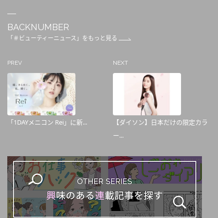
BACKNUMBER
「＃ビューティーニュース」をもっと見る
PREV
NEXT
「1DAYメニコン Rei」に新...
【ダイソン】日本だけの限定カラ
ー...