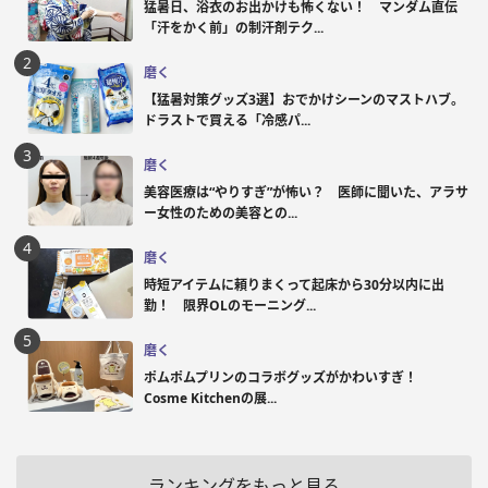
猛暑日、浴衣のお出かけも怖くない！ マンダム直伝
「汗をかく前」の制汗剤テク...
磨く
【猛暑対策グッズ3選】おでかけシーンのマストハブ。
ドラストで買える「冷感パ...
磨く
美容医療は“やりすぎ”が怖い？ 医師に聞いた、アラサ
ー女性のための美容との...
磨く
時短アイテムに頼りまくって起床から30分以内に出
勤！ 限界OLのモーニング...
磨く
ポムポムプリンのコラボグッズがかわいすぎ！
Cosme Kitchenの展...
ランキングをもっと見る