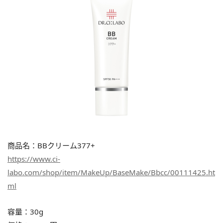
商品名：BBクリーム377+
https://www.ci-
labo.com/shop/item/MakeUp/BaseMake/Bbcc/00111425.ht
ml
容量：30g