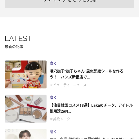
LATEST
最新の記事
磨く
毛穴撫子“撫子ちゃん”風似顔絵シールを作ろ
う！ ハンズ新宿店で...
＃ビューティーニュース
磨く
【注目韓国コスメ18選】Lakaのチーク、アイドル
御用達2aN...
＃美欲トーク
磨く