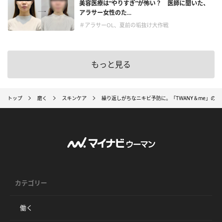
美容医療は“やりすぎ”が怖い？ 医師に聞いた、
アラサー女性のた...
＃アラサーOL、夏前の垢抜け大作戦
もっと見る
トップ
磨く
スキンケア
繰り返しがちなニキビ予防に。「TWANY＆me」の
カテゴリー
働く