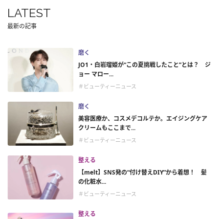
LATEST
最新の記事
磨く
JO1・白岩瑠姫が“この夏挑戦したこと”とは？ ジ
ョー マロー...
＃ビューティーニュース
磨く
美容医療か、コスメデコルテか。エイジングケア
クリームもここまで...
＃ビューティーニュース
整える
【melt】SNS発の“付け替えDIY”から着想！ 髪
の化粧水...
＃ビューティーニュース
整える