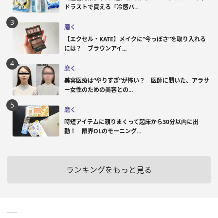
ドラストで買える「冷感パ...
磨く
【エクセル・KATE】メイクに“今っぽさ”を取り入れる
には？ ブラウンアイ...
磨く
美容医療は“やりすぎ”が怖い？ 医師に聞いた、アラサ
ー女性のための美容との...
磨く
時短アイテムに頼りまくって起床から30分以内に出
勤！ 限界OLのモーニング...
ランキングをもっと見る