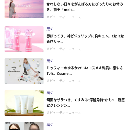
せわしない日々をがんばる方にぴったりのお休み
を。花王「melt...
＃ビューティーニュース
磨く
唇ぽってり、神ビジュリップに胸キュン。CipiCipi
新作リッ...
＃ビューティーニュース
磨く
ミッフィーのゆるかわいいコスメ＆雑貨に癒やさ
れる。Cosme ...
＃ビューティーニュース
磨く
頑固なザラつき、くすみは“滞留角質”かも!? 新感
覚クレンジン...
＃ビューティーニュース
磨く