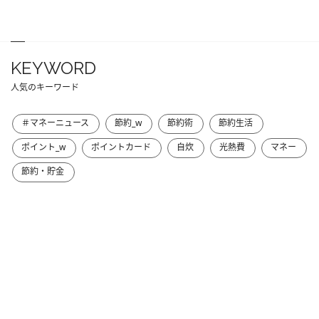
KEYWORD
人気のキーワード
＃マネーニュース
節約_w
節約術
節約生活
ポイント_w
ポイントカード
自炊
光熱費
マネー
節約・貯金