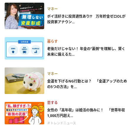
マネー
ポイ活好きに投資適性あり!? 万年貯金ゼロOLが
投資家アナウン...
暮らす
老後だけじゃない！ 年金の”裏側”を理解し、賢く
未来に備えるた...
マネー
金運を下げるNG行動とは？ 「金運アップのため
の5つの方法」を...
恋する
女性の「高年収」は婚活の強みに！ 「世帯年収
1,000万円超え...
＃トレンドニュース