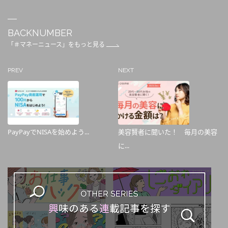
BACKNUMBER
「＃マネーニュース」をもっと見る
PREV
NEXT
PayPayでNISAを始めよう...
美容賢者に聞いた！ 毎月の美容
に...