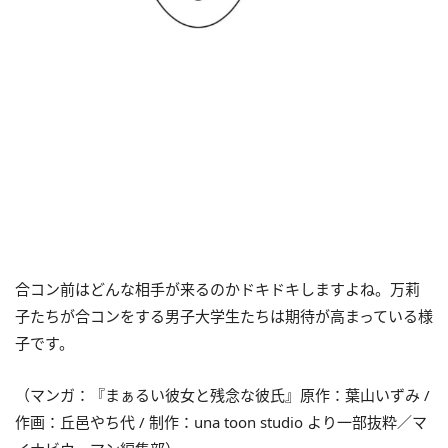
合コン前はどんな相手が来るのかドキドキしますよね。万莉
子たちが合コンをする男子大学生たちは期待が高まっている様
子です。
（マンガ：『まぁるい彼女と残念な彼氏』原作：葉山いずみ /
作画：丘邑やち代 / 制作：una toon studio より一部抜粋／マ