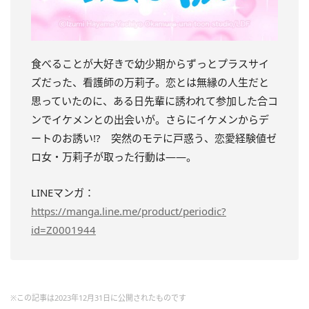
食べることが大好きで幼少期からずっとプラスサイ
ズだった、看護師の万莉子。恋とは無縁の人生だと
思っていたのに、ある日先輩に誘われて参加した合コ
ンでイケメンとの出会いが。さらにイケメンからデ
ートのお誘い!? 突然のモテに戸惑う、恋愛経験値ゼ
ロ女・万莉子が取った行動は――。
LINEマンガ：
https://manga.line.me/product/periodic?
id=Z0001944
※この記事は2023年12月31日に公開されたものです