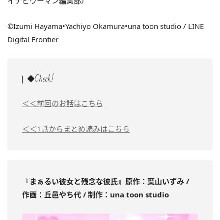
イナビウーマン編集部）
©︎Izumi Hayama•Yachiyo Okamura•una toon studio / LINE
Digital Frontier
◆Check!
＜＜前回のお話はこちら
＜＜1話からまとめ読みはこちら
『まぁるい彼女と残念な彼氏』原作：葉山いずみ /
作画：丘邑やち代 / 制作：una toon studio