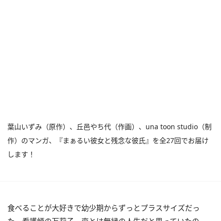
葉山いずみ（原作）、丘邑やち代（作画）、una toon studio（制
作）のマンガ、『まぁるい彼女と残念な彼氏』を全27回でお届け
します！
食べることが大好きで幼少期からずっとプラスサイズだっ