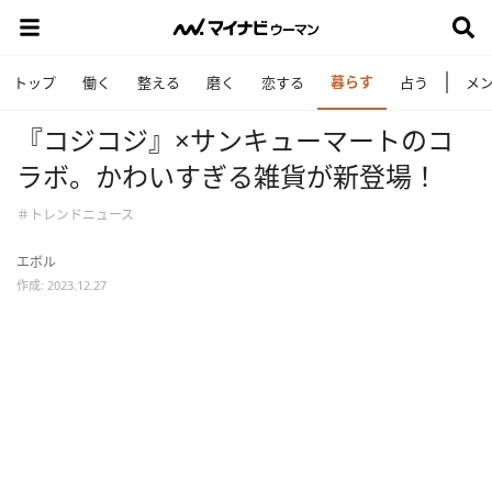
暮らす
トップ
働く
整える
磨く
恋する
占う
メ
『コジコジ』×サンキューマートのコ
ラボ。かわいすぎる雑貨が新登場！
＃トレンドニュース
エボル
作成: 2023.12.27