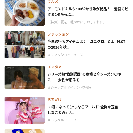
グルメ
アーモンドミルク100％かき氷が絶品！ 池袋でビ
タミンEたっぷ...
【特集】夏を、軽やかに、おしゃれに。
ファッション
今年流行るアイテムは？ ユニクロ、GU、PLST
の2026年秋...
＃ファッションニュース
エンタメ
シリーズ初“強制帰国”の危機と今シーズン初キ
ス！ 女性が沼るモ...
＃シャッフルアイランド7考察
おでかけ
30歳になっても“しなこワールド”全開を宣言！
しなこ＆We♡...
＃トラベルニュース