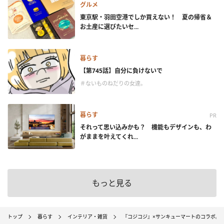
グルメ
東京駅・羽田空港でしか買えない！ 夏の帰省＆
お土産に選びたいセ...
暮らす
【第745話】自分に負けないで
＃ないものねだりの女達。
暮らす
PR
それって思い込みかも？ 機能もデザインも、わ
がままを叶えてくれ...
もっと見る
トップ
暮らす
インテリア・雑貨
『コジコジ』×サンキューマートのコラボ。