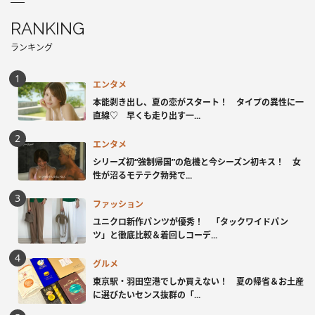
RANKING
ランキング
エンタメ
本能剥き出し、夏の恋がスタート！ タイプの異性に一
直線♡ 早くも走り出す一...
エンタメ
シリーズ初“強制帰国”の危機と今シーズン初キス！ 女
性が沼るモテテク勃発で...
ファッション
ユニクロ新作パンツが優秀！ 「タックワイドパン
ツ」と徹底比較＆着回しコーデ...
グルメ
東京駅・羽田空港でしか買えない！ 夏の帰省＆お土産
に選びたいセンス抜群の「...