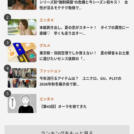
シリーズ初“強制帰国”の危機と今シーズン初キス！ 女
性が沼るモテテク勃発で...
エンタメ
本能剥き出し、夏の恋がスタート！ タイプの異性に一
直線♡ 早くも走り出す一...
グルメ
東京駅・羽田空港でしか買えない！ 夏の帰省＆お土産
に選びたいセンス抜群の「...
ファッション
今年流行るアイテムは？ ユニクロ、GU、PLSTの
2026年秋冬展示会で新...
エンタメ
【第43回】オーラを視てきた
ランキングをもっと見る