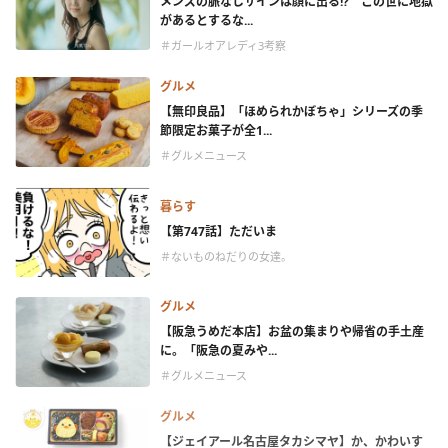
メンズの脈なしサインは顔に出る!? この世に地獄
があるとするな...
＃ガールオアレディ3考察
グルメ
【無印良品】「ほめられかぼちゃ」シリーズの季
節限定お菓子が全1...
＃グルメニュース
暮らす
【第747話】ただいま
＃ないものねだりの女達。
グルメ
【阪急うめだ本店】お盆の集まりや帰省の手土産
に。「阪急の夏みや...
＃グルメニュース
グルメ
【ジェイアール名古屋タカシマヤ】か、かわいす