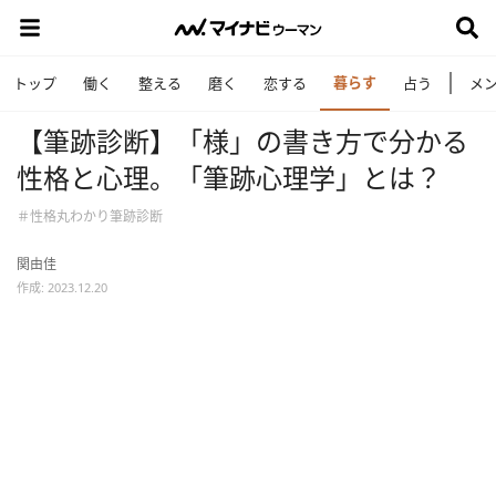
暮らす
トップ
働く
整える
磨く
恋する
占う
メ
【筆跡診断】「様」の書き方で分かる
性格と心理。「筆跡心理学」とは？
＃性格丸わかり筆跡診断
関由佳
作成: 2023.12.20