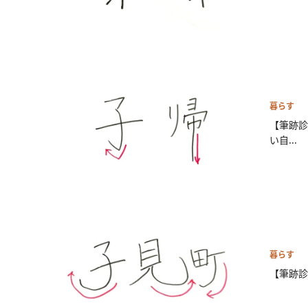
暮らす
【筆跡診
い自...
暮らす
【筆跡診