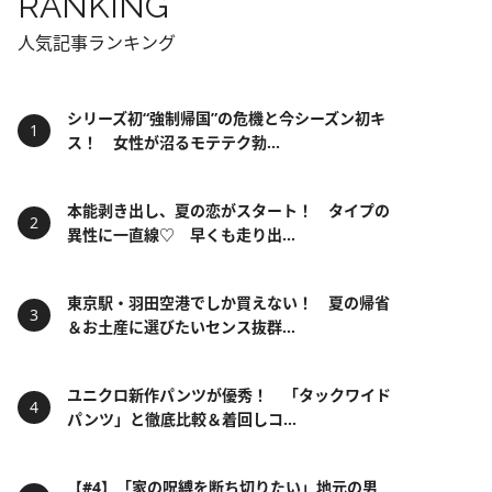
RANKING
人気記事ランキング
シリーズ初“強制帰国”の危機と今シーズン初キ
ス！ 女性が沼るモテテク勃...
本能剥き出し、夏の恋がスタート！ タイプの
異性に一直線♡ 早くも走り出...
東京駅・羽田空港でしか買えない！ 夏の帰省
＆お土産に選びたいセンス抜群...
ユニクロ新作パンツが優秀！ 「タックワイド
パンツ」と徹底比較＆着回しコ...
【#4】「家の呪縛を断ち切りたい」地元の男