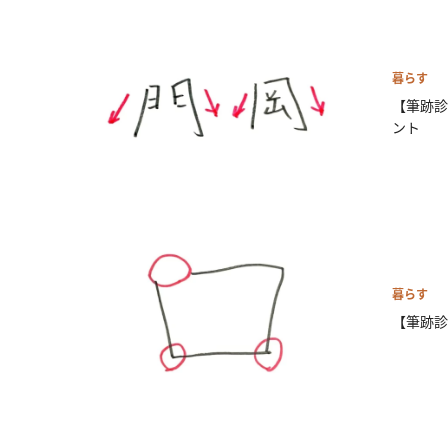
暮らす
【筆跡診
ント
暮らす
【筆跡診