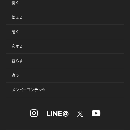
働く
整える
磨く
恋する
暮らす
占う
メンバーコンテンツ