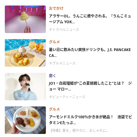
おでかけ
アラサーOL、うんこに癒やされる。『うんこミュ
ージアム YOK...
＃トラベルニュース
グルメ
暑い日に飲みたい爽快ドリンクも。J.S. PANCAKE
CA...
＃グルメニュース
磨く
JO1・白岩瑠姫が“この夏挑戦したこと”とは？ ジ
ョー マロー...
＃ビューティーニュース
グルメ
アーモンドミルク100％かき氷が絶品！ 池袋でビ
タミンEたっぷ...
【特集】夏を、軽やかに、おしゃれに。