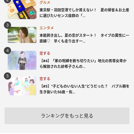
グルメ
東京駅・羽田空港でしか買えない！ 夏の帰省＆お土産
に選びたいセンス抜群の「...
エンタメ
本能剥き出し、夏の恋がスタート！ タイプの異性に一
直線♡ 早くも走り出す一...
恋する
【#4】「家の呪縛を断ち切りたい」地元の男尊女卑か
ら解放された紗希子さんの...
恋する
【#5】“子どものいない人生”どうだった？ バブル期を
生き抜いた56歳・佐...
ランキングをもっと見る