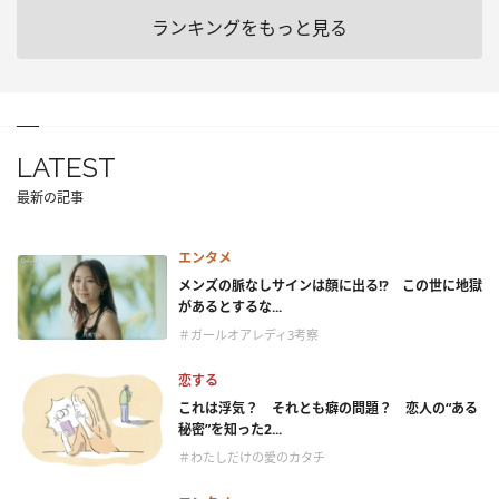
ランキングをもっと見る
LATEST
最新の記事
エンタメ
メンズの脈なしサインは顔に出る!? この世に地獄
があるとするな...
＃ガールオアレディ3考察
恋する
これは浮気？ それとも癖の問題？ 恋人の“ある
秘密”を知った2...
＃わたしだけの愛のカタチ