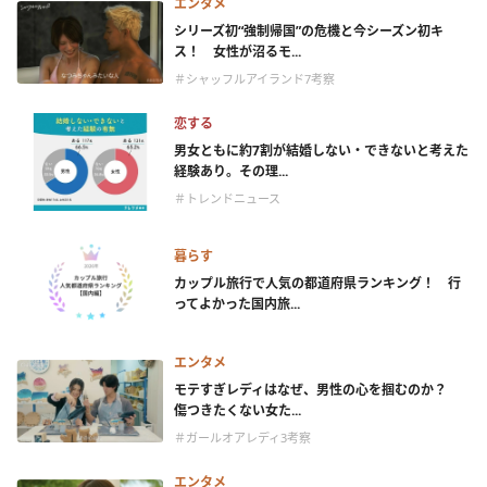
エンタメ
シリーズ初“強制帰国”の危機と今シーズン初キ
ス！ 女性が沼るモ...
＃シャッフルアイランド7考察
恋する
男女ともに約7割が結婚しない・できないと考えた
経験あり。その理...
＃トレンドニュース
暮らす
カップル旅行で人気の都道府県ランキング！ 行
ってよかった国内旅...
エンタメ
モテすぎレディはなぜ、男性の心を掴むのか？
傷つきたくない女た...
＃ガールオアレディ3考察
エンタメ