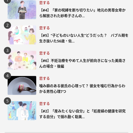
恋する
【#4】「家の呪縛を断ち切りたい」地元の男尊女卑か
ら解放された紗希子さんの...
恋する
【#5】“子どものいない人生”どうだった？ バブル期を
生き抜いた56歳・佐...
恋する
【#6】不妊治療をやめて人生が前向きになった美南さ
んの場合・後編
恋する
噛み癖のある彼氏の心理って？ 彼女を噛む行為からわ
かる男性心理7つ
恋する
【#2】「産みたくない自分」と「妊産婦の健康を研究
する自分」で揺れ動く聡美...