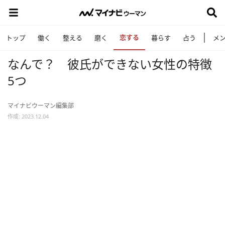
恋する
トップ
働く
整える
磨く
暮らす
占う
メ
なんで？ 彼氏ができない女性の特徴
5つ
マイナビウーマン編集部
作成: 2023.12.04