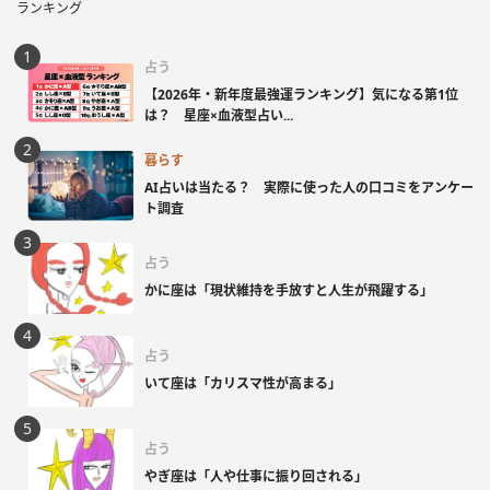
ランキング
占う
【2026年・新年度最強運ランキング】気になる第1位
は？ 星座×血液型占い...
暮らす
AI占いは当たる？ 実際に使った人の口コミをアンケー
ト調査
占う
かに座は「現状維持を手放すと人生が飛躍する」
占う
いて座は「カリスマ性が高まる」
占う
やぎ座は「人や仕事に振り回される」