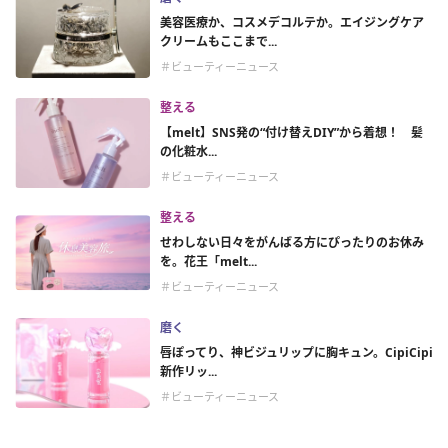
美容医療か、コスメデコルテか。エイジングケア
クリームもここまで...
＃ビューティーニュース
整える
【melt】SNS発の“付け替えDIY”から着想！ 髪
の化粧水...
＃ビューティーニュース
整える
せわしない日々をがんばる方にぴったりのお休み
を。花王「melt...
＃ビューティーニュース
磨く
唇ぽってり、神ビジュリップに胸キュン。CipiCipi
新作リッ...
＃ビューティーニュース