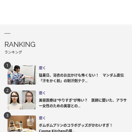
RANKING
ランキング
磨く
猛暑日、浴衣のお出かけも怖くない！ マンダム直伝
「汗をかく前」の制汗剤テク...
磨く
美容医療は“やりすぎ”が怖い？ 医師に聞いた、アラサ
ー女性のための美容との...
磨く
ポムポムプリンのコラボグッズがかわいすぎ！
Cosme Kitchenの展...