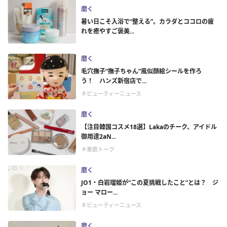
磨く
暑い日こそ入浴で“整える”。カラダとココロの疲
れを癒やすご褒美...
磨く
毛穴撫子“撫子ちゃん”風似顔絵シールを作ろ
う！ ハンズ新宿店で...
＃ビューティーニュース
磨く
【注目韓国コスメ18選】Lakaのチーク、アイドル
御用達2aN...
＃美欲トーク
磨く
JO1・白岩瑠姫が“この夏挑戦したこと”とは？ ジ
ョー マロー...
＃ビューティーニュース
磨く