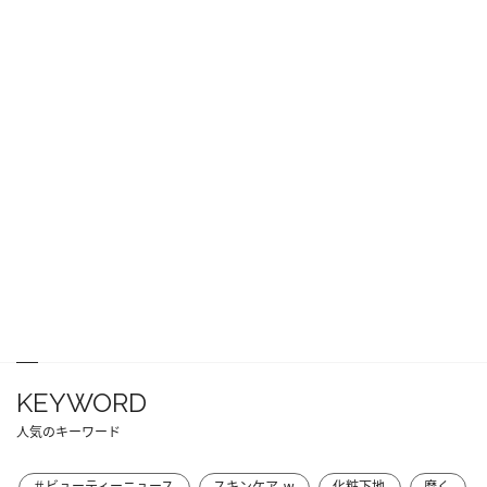
KEYWORD
人気のキーワード
＃ビューティーニュース
スキンケア_w
化粧下地
磨く