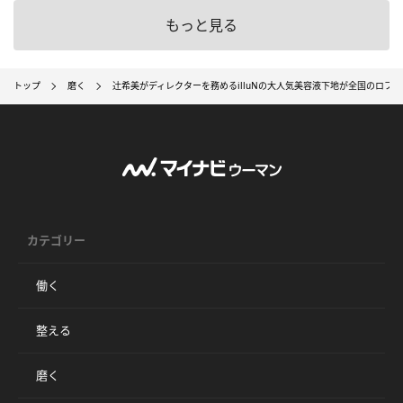
もっと見る
トップ
磨く
辻󠄀希美がディレクターを務めるilluNの大人気美容液下地が全国のロフ
カテゴリー
働く
整える
磨く