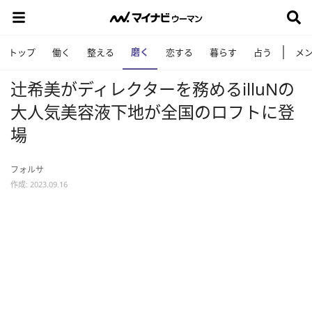
磨く
トップ
働く
整える
恋する
暮らす
占う
メ
辻󠄀希美がディレクターを務めるilluNの
大人気美容液下地が全国のロフトに登
場
フォルサ
作成: 2023.09.16