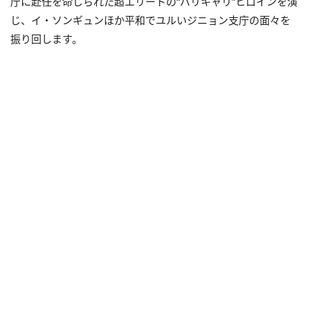
庁に赴任を命じられた超エリートの“バリキャリ”ヒロインを演
じ、イ・ソンギュンほか平和でユルいジニョン支庁の面々を
振り回します。