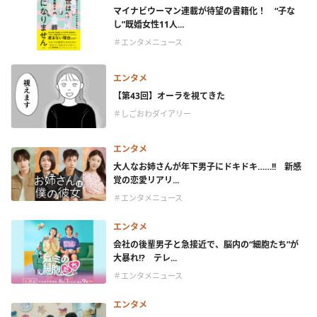
マイナビウーマン連載が待望の書籍化！ “子な
し”既婚女性11人...
＃エンタメニュース
エンタメ
【第43回】オーラを視てきた
＃しごおわダイアリー
エンタメ
大人なお姉さんが年下男子にドキドキ……!! 新感
覚の恋愛リアリ...
＃エンタメニュース
エンタメ
会社の後輩男子と急接近で、脳内の“細胞たち”が
大暴れ!? テレ...
＃エンタメニュース
エンタメ