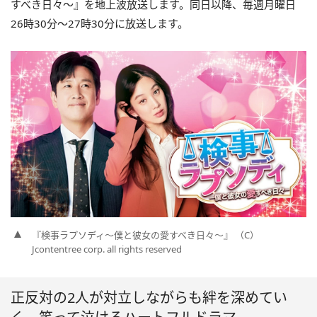
すべき日々～』を地上波放送します。同日以降、毎週月曜日
26時30分～27時30分に放送します。
『検事ラプソディ～僕と彼女の愛すべき日々～』 （C）
Jcontentree corp. all rights reserved
正反対の2人が対立しながらも絆を深めてい