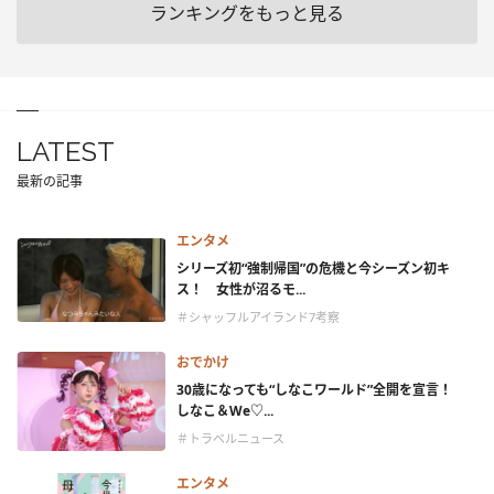
ランキングをもっと見る
LATEST
最新の記事
エンタメ
シリーズ初“強制帰国”の危機と今シーズン初キ
ス！ 女性が沼るモ...
＃シャッフルアイランド7考察
おでかけ
30歳になっても“しなこワールド”全開を宣言！
しなこ＆We♡...
＃トラベルニュース
エンタメ