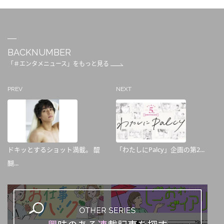
BACKNUMBER
「＃エンタメニュース」をもっと見る
PREV
NEXT
ドキッとするショット満載。 醍
「わたしにPalcy」企画の第2...
醐...