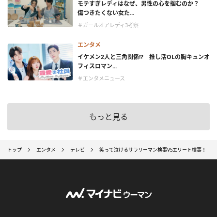
モテすぎレディはなぜ、男性の心を掴むのか？
傷つきたくない女た...
＃ガールオアレディ3考察
エンタメ
イケメン2人と三角関係!? 推し活OLの胸キュンオ
フィスロマン...
＃エンタメニュース
もっと見る
トップ
エンタメ
テレビ
笑って泣けるサラリーマン検事VSエリート検事！ 