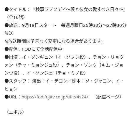
●タイトル：『検事ラプソディ～僕と彼女の愛すべき日々～』
（全16話）
●放送：9月18日スタート 毎週月曜日26時30分～27時30分
放送
※放送時間は予告なく変更になる場合があります。
●配信：FODにて全話配信中
●出演：イ・ソンギュン（イ・ソヌン役）、チョン・リョウ
ォン（チャ・ミョンジュ役）、チョン・ソンウ（キム・ジョ
ンウ役）、イ・ソンジェ（チョ・ミノ役）
●スタッフ： 演出：イ・テゴン／脚本：ソ・ジャヨン、イ・
ヒョン
●URL：
https://fod.fujitv.co.jp/title/4s24/
（配信ページ）
（エボル）