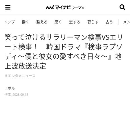
トップ
働く
整える
磨く
恋する
暮らす
占う
メ
笑って泣けるサラリーマン検事VSエリ
ート検事！ 韓国ドラマ『検事ラプソ
ディ～僕と彼女の愛すべき日々～』地
上波放送決定
＃エンタメニュース
エボル
作成: 2023.09.15