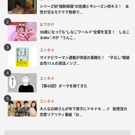
シリーズ初“強制帰国”の危機と今シーズン初キス！ 女
性が沼るモテテク勃発で...
おでかけ
30歳になっても“しなこワールド”全開を宣言！ しなこ
＆We♡Pが「うんこ...
エンタメ
マイナビウーマン連載が待望の書籍化！ “子なし”既婚
女性11人の実話ノンフ...
エンタメ
【第43回】オーラを視てきた
エンタメ
大人なお姉さんが年下男子にドキドキ……!! 新感覚の
恋愛リアリティ番組『お...