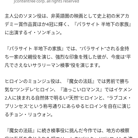
Jcontentree corp. all rights reserved
主人公のソヌン役は、非英語圏の映画として史上初の米アカ
デミー賞作品賞ほか4冠に輝く、『パラサイト 半地下の家族』
に出演するイ・ソンギュン。
『パラサイト 半地下の家族』では、“パラサイト”される金持
ち一家の父親役を演じ、強烈な印象を残した彼が、今度は“平
凡でさえないサラリーマン検事”役を演じます。
ヒロインのミョンジュ役は、『魔女の法廷』では男前で勝ち
気な“ツンデレ”ヒロイン、『油っこいロマンス』ではイケメン
2人に挟まれる自然体で明るい“天然”ヒロインと、“ラブコメ・
プリンセス”という称号通りにあらゆるヒロインを自在に演じ
るチョン・リョウォン。
『魔女の法廷』に続き検事役に挑んだ今作では、地方の検察