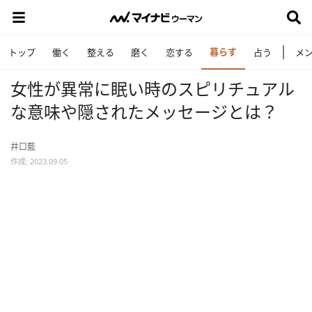
暮らす
トップ
働く
整える
磨く
恋する
占う
メ
女性が異常に眠い時のスピリチュアル
な意味や隠されたメッセージとは？
井口藍
作成: 2023.09.05