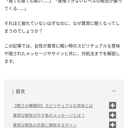
「寝ても寝ても眠い……」「我慢できないレベルの眠気が襲っ
てくる……」
それほど疲れていないはずなのに、なぜ異常に眠くなってし
まうのでしょうか？
この記事では、女性が異常に眠い時のスピリチュアルな意味
や隠されたメッセージやサインと共に、対処法までを解説し
ます。
目次
【眠さの種類別】スピリチュアルな意味とは
（1）常に眠い時は「地球外からのメッセージ」
異常な眠気が示す負のメッセージとは？
（2）たくさん寝ているのに眠い時は「人生の転機が近
（1）魂からのSOS
異常な眠気の恋愛に関係するサイン