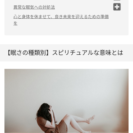
づいている」
（1）ツインソウル・ツインレイとの出会いが近づい
（2）魂が抜けてしまっている
異常な眠気への対処法
（3）異常な眠気が続く時は「魂が疲れている」
ている
（3）他者の霊や生霊が憑いて
（1）自分を見つめ直す
心と身体を休ませて、良き未来を迎えるための準備
（4）急に眠気が襲ってくる時は「悪いエネルギーを受
いる
（2）別れた恋人と復縁するかもしれない
を
け取っている」
（2）睡眠時間を増やす
（3）プロポーズや結婚が近づいている
（3）何もしない時間をつ
（4）妊娠している
くる
（4）趣味でストレス発散
【眠さの種類別】スピリチュアルな意味とは
する