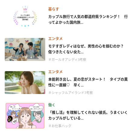
暮らす
カップル旅行で人気の都道府県ランキング！ 行
ってよかった国内旅...
エンタメ
モテすぎレディはなぜ、男性の心を掴むのか？
傷つきたくない女た...
＃ガールオアレディ3考察
エンタメ
本能剥き出し、夏の恋がスタート！ タイプの異
性に一直線♡ 早く...
＃シャッフルアイランド7考察
働く
「推し活」を理解してくれない彼氏。うまくいく
カップルがしている...
＃お仕事ハック