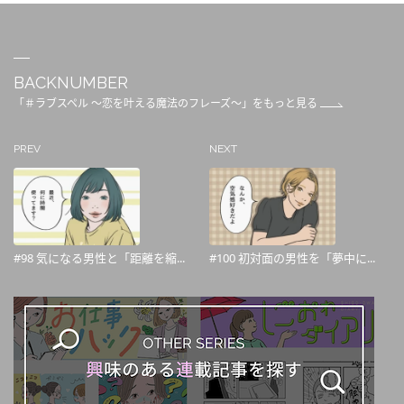
BACKNUMBER
「＃ラブスペル ～恋を叶える魔法のフレーズ～」をもっと見る
PREV
NEXT
#98 気になる男性と「距離を縮...
#100 初対面の男性を「夢中に...