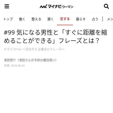
恋する
トップ
働く
整える
磨く
暮らす
占う
メ
#99 気になる男性と「すぐに距離を縮
めることができる」フレーズとは？
＃ラブスペル ～恋を叶える魔法のフレーズ～
浅田悠介（浅田さん＠令和の魔法使い）
作成: 2023.08.24