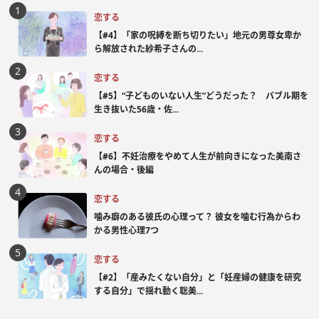
恋する
【#4】「家の呪縛を断ち切りたい」地元の男尊女卑か
ら解放された紗希子さんの...
恋する
【#5】“子どものいない人生”どうだった？ バブル期を
生き抜いた56歳・佐...
恋する
【#6】不妊治療をやめて人生が前向きになった美南さ
んの場合・後編
恋する
噛み癖のある彼氏の心理って？ 彼女を噛む行為からわ
かる男性心理7つ
恋する
【#2】「産みたくない自分」と「妊産婦の健康を研究
する自分」で揺れ動く聡美...