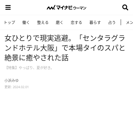
トップ
働く
整える
磨く
恋する
暮らす
占う
メ
女ひとりで現実逃避。「センタラグラ
ンドホテル大阪」で本場タイのスパと
絶景に癒やされた話
【特集】やっぱり、夏が好き。
小浜みゆ
更新: 2024.02.01