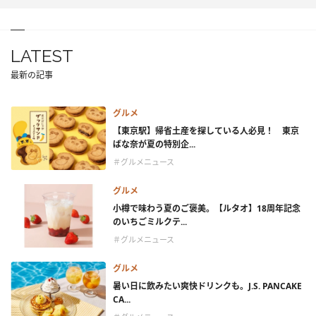
LATEST
最新の記事
グルメ
【東京駅】帰省土産を探している人必見！ 東京
ばな奈が夏の特別企...
＃グルメニュース
グルメ
小樽で味わう夏のご褒美。【ルタオ】18周年記念
のいちごミルクテ...
＃グルメニュース
グルメ
暑い日に飲みたい爽快ドリンクも。J.S. PANCAKE
CA...