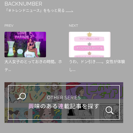
BACKNUMBER
「＃トレンドニュース」をもっと見る
PREV
NEXT
大人女子のとっておきの時間。ホ
うわ、ドン引き……。女性が体験
テ...
し...