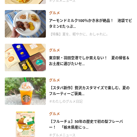
＃グルメニュース
グルメ
アーモンドミルク100％かき氷が絶品！ 池袋でビ
タミンEたっぷ...
【特集】夏を、軽やかに、おしゃれに。
グルメ
東京駅・羽田空港でしか買えない！ 夏の帰省＆
お土産に選びたいセ...
グルメ
【スタバ新作】贅沢カスタマイズで楽しむ、夏の
フルーティーご褒美...
＃わたしのグルメ日記
グルメ
【フルーチェ】50年の歴史で初の梨フレーバ
ー！ 「栃木県産にっ...
＃グルメニュース