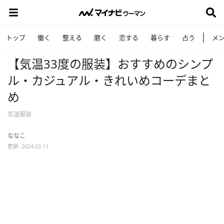
トップ
働く
整える
磨く
恋する
暮らす
占う
メ
【気温33度の服装】おすすめのシンプ
ル・カジュアル・きれいめコーデまと
め
気温服装
ななこ
更新: 2024.03.11