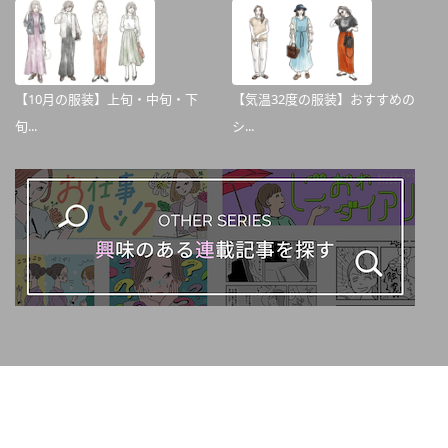
【10月の服装】上旬・中旬・下
【気温32度の服装】おすすめの
旬...
シ...