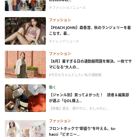
＃ファッションニュース
ファッション
【PEACH JOHN】森香澄、秋のランジェリーを着
こなす。最...
＃トレンドニュース
ファッション
【8月】暑すぎる日の通勤服問題を解決。一枚でサ
マになる“大人の...
#今日もちゃんとしたい私の通勤服
働く
【ジャンル別】買ってよかった！ 読者＆編集部
が選ぶ「QOL爆上...
【特集】夏を、軽やかに、おしゃれに。
ファッション
フロントホックで“即盛り”を叶える。tu-
hacci「ピオニー...