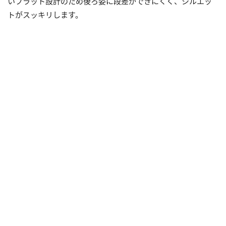
いフラット設計のため後ろ姿に段差ができにくく、シルエッ
トがスッキリします。