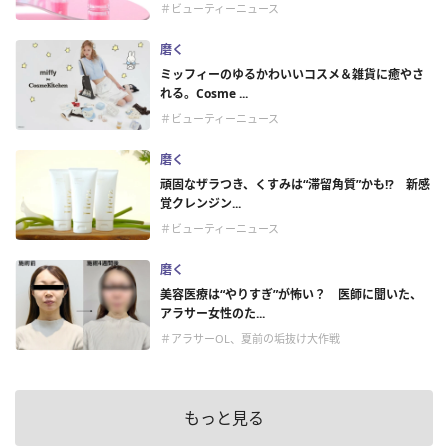
＃ビューティーニュース
磨く
ミッフィーのゆるかわいいコスメ＆雑貨に癒やさ
れる。Cosme ...
＃ビューティーニュース
磨く
頑固なザラつき、くすみは“滞留角質”かも!? 新感
覚クレンジン...
＃ビューティーニュース
磨く
美容医療は“やりすぎ”が怖い？ 医師に聞いた、
アラサー女性のた...
＃アラサーOL、夏前の垢抜け大作戦
もっと見る