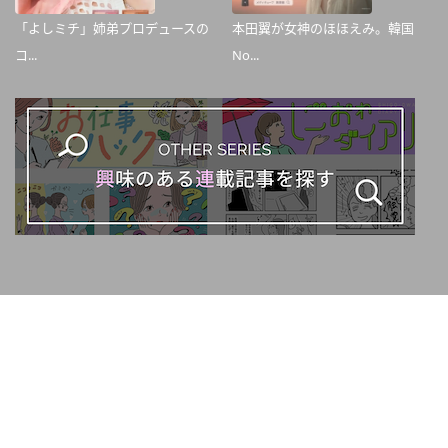
「よしミチ」姉弟プロデュースの
本田翼が女神のほほえみ。韓国
コ...
No...