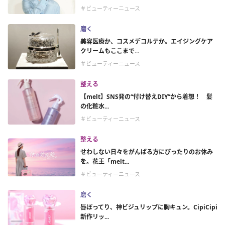
＃ビューティーニュース
磨く
美容医療か、コスメデコルテか。エイジングケア
クリームもここまで...
＃ビューティーニュース
整える
【melt】SNS発の“付け替えDIY”から着想！ 髪
の化粧水...
＃ビューティーニュース
整える
せわしない日々をがんばる方にぴったりのお休み
を。花王「melt...
＃ビューティーニュース
磨く
唇ぽってり、神ビジュリップに胸キュン。CipiCipi
新作リッ...