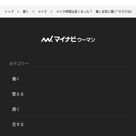
トップ
磨く
メイク
メイク時間は長くなった？ 働く女性に聞く“マスクの自由
カテゴリー
働く
整える
磨く
恋する