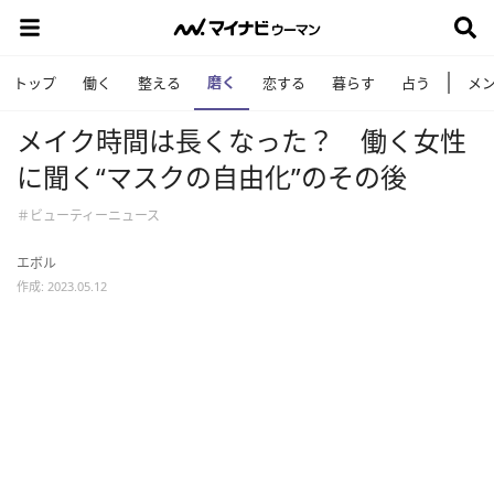
磨く
トップ
働く
整える
恋する
暮らす
占う
メ
メイク時間は長くなった？ 働く女性
に聞く“マスクの自由化”のその後
＃ビューティーニュース
エボル
作成: 2023.05.12