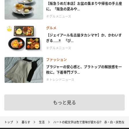
【阪急うめだ本店】お盆の集まりや帰省の手土産
に。「阪急の夏みや...
＃グルメニュース
グルメ
【ジェイアール名古屋タカシマヤ】か、かわいす
ぎる……!! 「ぴ...
＃グルメニュース
ファッション
ブラジャーの安心感と、ブラトップの解放感を一
枚に。下着専門ブラ...
＃トレンドニュース
もっと見る
トップ
暮らす
生活
ハートの絵文字は色で意味が変わる⁉ 赤・白・灰色など1