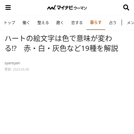
暮らす
トップ
働く
整える
磨く
恋する
占う
メ
ハートの絵文字は色で意味が変わ
る⁉ 赤・白・灰色など19種を解説
syansyan
更新: 2023.05.09