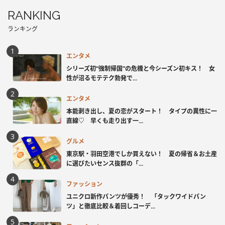
RANKING
ランキング
エンタメ
シリーズ初“強制帰国”の危機と今シーズン初キス！ 女
性が沼るモテテク勃発で...
エンタメ
本能剥き出し、夏の恋がスタート！ タイプの異性に一
直線♡ 早くも走り出す一...
グルメ
東京駅・羽田空港でしか買えない！ 夏の帰省＆お土産
に選びたいセンス抜群の「...
ファッション
ユニクロ新作パンツが優秀！ 「タックワイドパン
ツ」と徹底比較＆着回しコーデ...