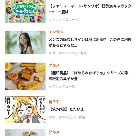
【ファミリーマート×サンリオ】総勢26キャラクタ
ー!! 一度は...
＃トレンドニュース
エンタメ
メンズの脈なしサインは顔に出る!? この世に地獄
があるとするな...
＃ガールオアレディ3考察
グルメ
【無印良品】「ほめられかぼちゃ」シリーズの季
節限定お菓子が全1...
＃グルメニュース
暮らす
【第747話】ただいま
＃ないものねだりの女達。
グルメ