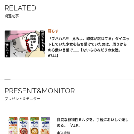
RELATED
関連記事
暮らす
「ブハハハ!!! 見ろよ、球体が跳ねてる」ダイエッ
トしていた少女を待ち受けていたのは、周りから
の心無い言葉で……【ないものねだりの女達。
#744】
PRESENT&MONITOR
プレゼント＆モニター
良質な植物性ミルクを、手軽においしく楽し
める。「ALP...
申込締切