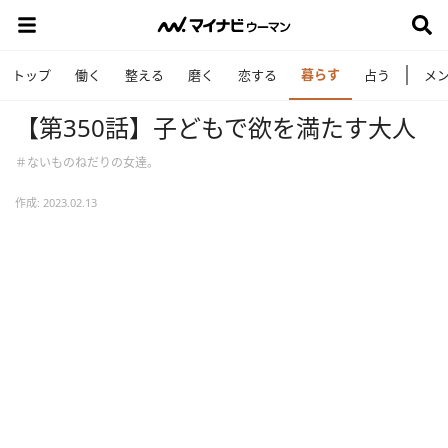
暮らす
トップ
働く
整える
磨く
恋する
占う
メ
【第350話】子どもで欲を満たす大人
＃ないものねだりの女達。
作成: 2023.02.13