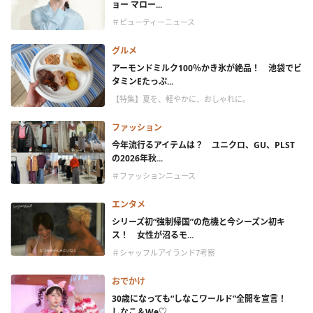
ョー マロー...
＃ビューティーニュース
グルメ
アーモンドミルク100％かき氷が絶品！ 池袋でビ
タミンEたっぷ...
【特集】夏を、軽やかに、おしゃれに。
ファッション
今年流行るアイテムは？ ユニクロ、GU、PLST
の2026年秋...
＃ファッションニュース
エンタメ
シリーズ初“強制帰国”の危機と今シーズン初キ
ス！ 女性が沼るモ...
＃シャッフルアイランド7考察
おでかけ
30歳になっても“しなこワールド”全開を宣言！
しなこ＆We♡...