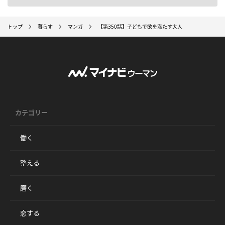
トップ
暮らす
マンガ
【第350話】子どもで欲を満たす大人
カテゴリー
働く
整える
磨く
恋する