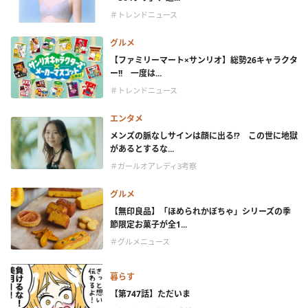
＃トレンドニュース
グルメ
【ファミリーマート×サンリオ】総勢26キャラクタ
ー!! 一度は...
＃トレンドニュース
エンタメ
メンズの脈なしサインは顔に出る!? この世に地獄
があるとするな...
＃ガールオアレディ3考察
グルメ
【無印良品】「ほめられかぼちゃ」シリーズの季
節限定お菓子が全1...
＃グルメニュース
暮らす
【第747話】ただいま