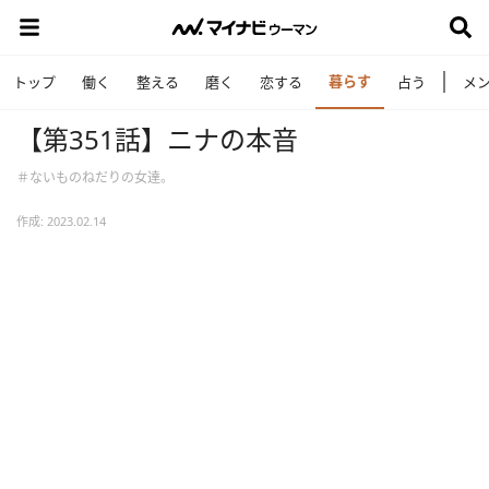
暮らす
トップ
働く
整える
磨く
恋する
占う
メ
【第351話】ニナの本音
＃ないものねだりの女達。
作成: 2023.02.14