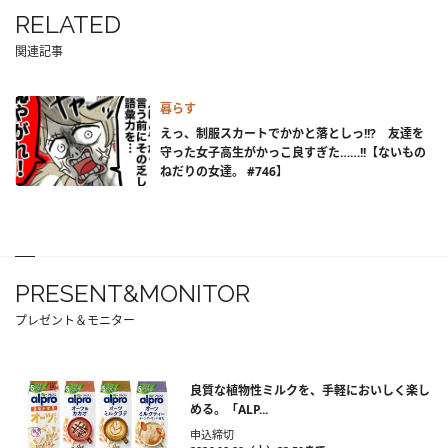
RELATED
関連記事
暮らす
えっ、制服スカートでかかと落としっ!!? 友達を
守った女子高生がかっこ良すぎた……!!【ないもの
ねだりの女達。 #746】
PRESENT&MONITOR
プレゼント＆モニター
良質な植物性ミルクを、手軽においしく楽し
める。「ALP...
申込締切