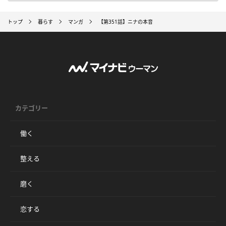
トップ
暮らす
マンガ
【第351話】ニナの本音
カテゴリー
働く
整える
磨く
恋する