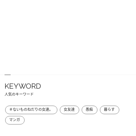
KEYWORD
人気のキーワード
＃ないものねだりの女達。
女友達
愚痴
暮らす
マンガ