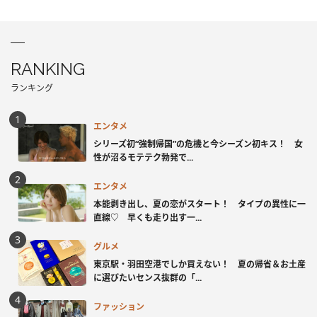
RANKING
ランキング
エンタメ
シリーズ初“強制帰国”の危機と今シーズン初キス！ 女
性が沼るモテテク勃発で...
エンタメ
本能剥き出し、夏の恋がスタート！ タイプの異性に一
直線♡ 早くも走り出す一...
グルメ
東京駅・羽田空港でしか買えない！ 夏の帰省＆お土産
に選びたいセンス抜群の「...
ファッション